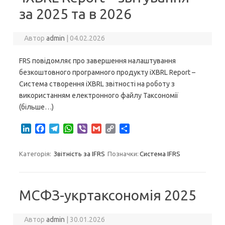
n
k
m
p
k
за 2025 та в 2026
Автор
admin
|
04.02.2026
FRS повідомляє про завершення налаштування
безкоштовного програмного продукту iXBRL Report –
Система створення iXBRL звітності на роботу з
використанням електронного файлу Таксономії
(більше…)
L
F
T
W
V
G
C
S
i
a
e
h
i
m
o
h
n
c
l
a
b
a
p
a
Категорія:
Звітність за IFRS
Позначки:
Система IFRS
k
e
e
t
e
i
y
r
e
b
g
s
r
l
L
e
d
o
r
A
i
I
o
a
p
n
МСФЗ-укртаксономія 2025
n
k
m
p
k
Автор
admin
|
30.01.2026