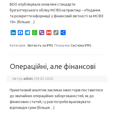
BDO опублікувала оновлені стандарти
бухгалтерського обліку МСФЗ на практиці – «Подання
та розкриття інформації у фінансовій звітності за МСФЗ
18». (більше…)
L
F
T
W
V
G
C
S
i
a
e
h
i
m
o
h
n
c
l
a
b
a
p
a
Категорія:
Звітність за IFRS
Позначки:
Система IFRS
k
e
e
t
e
i
y
r
e
b
g
s
r
l
L
e
d
o
r
A
i
I
o
a
p
n
Операційні, але фінансові
n
k
m
p
k
Автор
admin
|
09.02.2026
Примітковий аналітик закликає інвесторів поставитися
до звичайних операційних заборгованостей, як до
фінансових статей, і у разі потреби враховувати
відповідні суми (більше…)