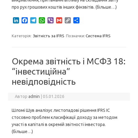
викривлення, притаманні впливу на складання звіту
про рух грошових коштів інших фінзвітів. (більше…)
L
F
T
W
V
G
C
S
i
a
e
h
i
m
o
h
n
c
l
a
b
a
p
a
Категорія:
Звітність за IFRS
Позначки:
Система IFRS
k
e
e
t
e
i
y
r
e
b
g
s
r
l
L
e
d
o
r
A
i
I
o
a
p
n
Окрема звітність і МСФЗ 18:
n
k
m
p
k
“інвестиційна”
невідповідність
Автор
admin
|
05.01.2026
Шломі Шув аналізує листопадові рішення IFRS IC
стосовно проблем класифікації доходу за методом
участі в капіталі в окремій звітності інвестора.
(більше…)