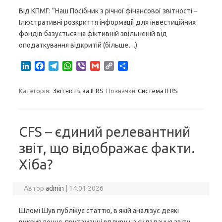
Від КПМГ: “Наш Посібник з річної фінансової звітності –
Ілюстративні розкриття інформації для інвестиційних
фондів базується на фіктивній звільненій від
оподаткування відкритій (більше…)
L
F
T
W
V
G
C
S
i
a
e
h
i
m
o
h
n
c
l
a
b
a
p
a
Категорія:
Звітність за IFRS
Позначки:
Система IFRS
k
e
e
t
e
i
y
r
e
b
g
s
r
l
L
e
d
o
r
A
i
I
o
a
p
n
CFS – єдиний релевантний
n
k
m
p
k
звіт, що відображає факти.
Хіба?
Автор
admin
|
14.01.2026
Шломі Шув публікує статтю, в якій аналізує деякі