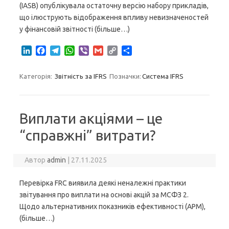
(IASB) опублікувала остаточну версію набору прикладів,
що ілюструють відображення впливу невизначеностей
у фінансовій звітності (більше…)
L
F
T
W
V
G
C
S
i
a
e
h
i
m
o
h
n
c
l
a
b
a
p
a
Категорія:
Звітність за IFRS
Позначки:
Система IFRS
k
e
e
t
e
i
y
r
e
b
g
s
r
l
L
e
d
o
r
A
i
I
o
a
p
n
Виплати акціями – це
n
k
m
p
k
“справжні” витрати?
Автор
admin
|
27.11.2025
Перевірка FRC виявила деякі неналежні практики
звітування про виплати на основі акцій за МСФЗ 2.
Щодо альтернативних показників ефективності (APM),
(більше…)