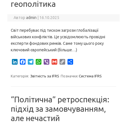
геополітика
Автор
admin
|
16.10.2025
Світ перебуває під тиском загрози глобалізації
військових конфліктів. Це усвідомлюють провідні
експерти фондових ринків. Саме тому цього року
ключовий європейський (більше…)
L
F
T
W
V
G
C
S
i
a
e
h
i
m
o
h
n
c
l
a
b
a
p
a
Категорія:
Звітність за IFRS
Позначки:
Система IFRS
k
e
e
t
e
i
y
r
e
b
g
s
r
l
L
e
d
o
r
A
i
I
o
a
p
n
“Політична” ретроспекція:
n
k
m
p
k
підхід за замовчуванням,
але нечастий