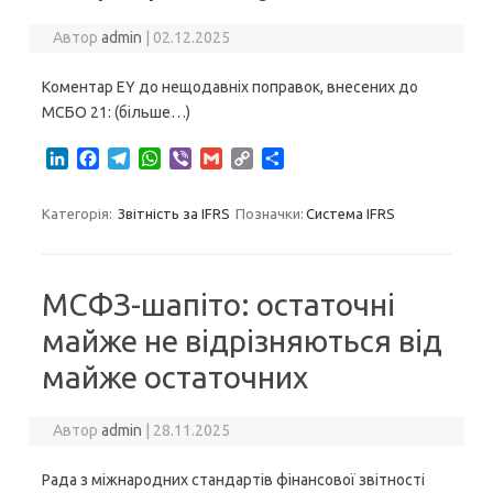
Автор
admin
|
02.12.2025
Коментар EY до нещодавніх поправок, внесених до
МСБО 21: (більше…)
L
F
T
W
V
G
C
S
i
a
e
h
i
m
o
h
n
c
l
a
b
a
p
a
Категорія:
Звітність за IFRS
Позначки:
Система IFRS
k
e
e
t
e
i
y
r
e
b
g
s
r
l
L
e
d
o
r
A
i
I
o
a
p
n
МСФЗ-шапіто: остаточні
n
k
m
p
k
майже не відрізняються від
майже остаточних
Автор
admin
|
28.11.2025
Рада з міжнародних стандартів фінансової звітності