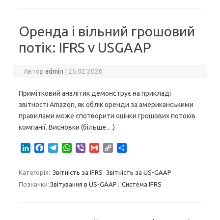
e
b
g
s
r
l
L
e
d
o
r
A
i
I
o
a
p
n
Оренда і вільний грошовий
n
k
m
p
k
потік: IFRS v USGAAP
Автор
admin
|
25.02.2026
Примітковий аналітик демонструє на прикладі
звітності Amazon, як облік оренди за американськими
правилами може спотворити оцінки грошових потоків
компанії. Висновки (більше…)
L
F
T
W
V
G
C
S
i
a
e
h
i
m
o
h
n
c
l
a
b
a
p
a
Категорія:
Звітність за IFRS
Звітність за US-GAAP
k
e
e
t
e
i
y
r
Позначки:
Звітування в US-GAAP
,
Система IFRS
e
b
g
s
r
l
L
e
d
o
r
A
i
I
o
a
p
n
n
k
m
p
k