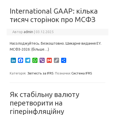
d
o
r
A
i
I
o
a
p
n
International GAAP: кілька
n
k
m
p
k
тисяч сторінок про МСФЗ
Автор
admin
|
03.12.2025
Насолоджуйтесь. Безкоштовно. Шикарне видання EY.
МСФЗ-2026: (більше…)
L
F
T
W
V
G
C
S
i
a
e
h
i
m
o
h
n
c
l
a
b
a
p
a
Категорія:
Звітність за IFRS
Позначки:
Система IFRS
k
e
e
t
e
i
y
r
e
b
g
s
r
l
L
e
d
o
r
A
i
I
o
a
p
n
Як стабільну валюту
n
k
m
p
k
перетворити на
гіперінфляційну