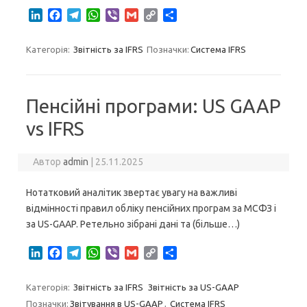
L
F
T
W
V
G
C
S
i
a
e
h
i
m
o
h
n
c
l
a
b
a
p
a
Категорія:
Звітність за IFRS
Позначки:
Система IFRS
k
e
e
t
e
i
y
r
e
b
g
s
r
l
L
e
d
o
r
A
i
I
o
a
p
n
Пенсійні програми: US GAAP
n
k
m
p
k
vs IFRS
Автор
admin
|
25.11.2025
Нотатковий аналітик звертає увагу на важливі
відмінності правил обліку пенсійних програм за МСФЗ і
за US-GAAP. Ретельно зібрані дані та (більше…)
L
F
T
W
V
G
C
S
i
a
e
h
i
m
o
h
n
c
l
a
b
a
p
a
Категорія:
Звітність за IFRS
Звітність за US-GAAP
k
e
e
t
e
i
y
r
Позначки:
Звітування в US-GAAP
,
Система IFRS