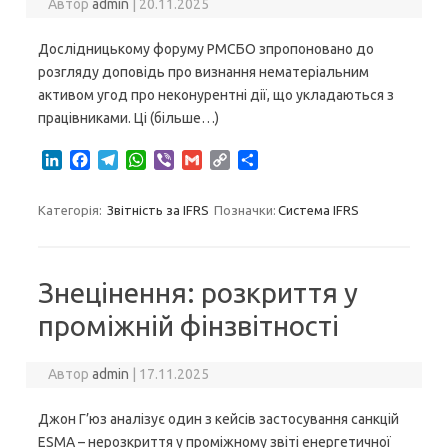
Автор
admin
|
20.11.2025
Дослідницькому форуму РМСБО зпропоновано до
розгляду доповідь про визнання нематеріальним
активом угод про неконурентні дії, що укладаються з
працівниками. Ці (більше…)
L
F
T
W
V
G
C
S
i
a
e
h
i
m
o
h
n
c
l
a
b
a
p
a
Категорія:
Звітність за IFRS
Позначки:
Система IFRS
k
e
e
t
e
i
y
r
e
b
g
s
r
l
L
e
d
o
r
A
i
I
o
a
p
n
Знецінення: розкриття у
n
k
m
p
k
проміжній фінзвітності
Автор
admin
|
17.11.2025
Джон Г’юз аналізує один з кейсів застосування санкцій
ESMA – нерозкриття у проміжному звіті енергетичної