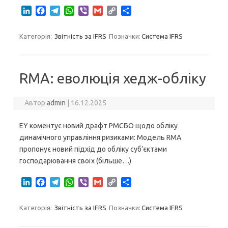
L
F
T
W
V
G
C
S
i
a
e
h
i
m
o
h
n
c
l
a
b
a
p
a
Категорія:
Звітність за IFRS
Позначки:
Система IFRS
k
e
e
t
e
i
y
r
e
b
g
s
r
l
L
e
d
o
r
A
i
I
o
a
p
n
RMA: еволюція хедж-обліку
n
k
m
p
k
Автор
admin
|
16.12.2025
EY коментує новий драфт РМСБО щодо обліку
динамічного управління ризиками: Модель RMA
пропонує новий підхід до обліку суб’єктами
господарювання своїх (більше…)
L
F
T
W
V
G
C
S
i
a
e
h
i
m
o
h
n
c
l
a
b
a
p
a
Категорія:
Звітність за IFRS
Позначки:
Система IFRS
k
e
e
t
e
i
y
r
e
b
g
s
r
l
L
e