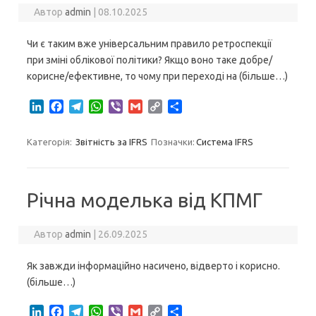
Автор
admin
|
08.10.2025
Чи є таким вже універсальним правило ретроспекції
при зміні облікової політики? Якщо воно таке добре/
корисне/ефективне, то чому при переході на (більше…)
L
F
T
W
V
G
C
S
i
a
e
h
i
m
o
h
n
c
l
a
b
a
p
a
Категорія:
Звітність за IFRS
Позначки:
Система IFRS
k
e
e
t
e
i
y
r
e
b
g
s
r
l
L
e
d
o
r
A
i
I
o
a
p
n
Річна моделька від КПМГ
n
k
m
p
k
Автор
admin
|
26.09.2025
Як завжди інформаційно насичено, відверто і корисно.
(більше…)
L
F
T
W
V
G
C
S