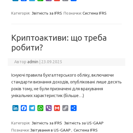
i
a
e
h
i
m
o
h
n
c
l
a
b
a
p
a
Категорія:
Звітність за IFRS
Позначки:
Система IFRS
k
e
e
t
e
i
y
r
e
b
g
s
r
l
L
e
d
o
r
A
i
I
o
a
p
n
Криптоактиви: що треба
n
k
m
p
k
робити?
Автор
admin
|
23.09.2025
Існуючі правила бухгалтерського обліку, включаючи
стандарти визнання доходів, опубліковані лише десять
років тому, не були призначені для врахування
унікальних характеристик (більше…)
L
F
T
W
V
G
C
S
i
a
e
h
i
m
o
h
n
c
l
a
b
a
p
a
Категорія:
Звітність за IFRS
Звітність за US-GAAP
k
e
e
t
e
i
y
r
Позначки:
Звітування в US-GAAP
,
Система IFRS
e
b
g
s
r
l
L
e