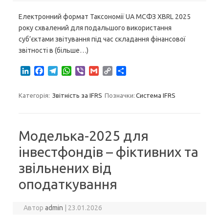
Електронний формат Таксономії UA МСФЗ XBRL 2025
року схвалений для подальшого використання
суб’єктами звітування під час складання фінансової
звітності в (більше…)
L
F
T
W
V
G
C
S
i
a
e
h
i
m
o
h
n
c
l
a
b
a
p
a
Категорія:
Звітність за IFRS
Позначки:
Система IFRS
k
e
e
t
e
i
y
r
e
b
g
s
r
l
L
e
d
o
r
A
i
I
o
a
p
n
Моделька-2025 для
n
k
m
p
k
інвестфондів – фіктивних та
звільнених від
оподаткування
Автор
admin
|
23.01.2026