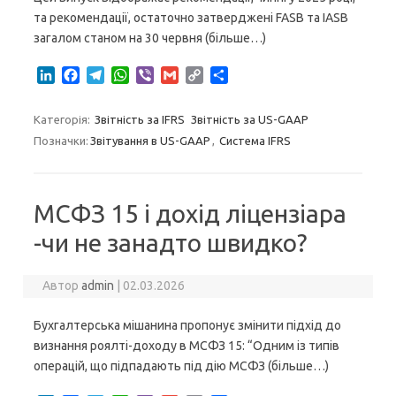
та рекомендації, остаточно затверджені FASB та IASB
загалом станом на 30 червня (більше…)
L
F
T
W
V
G
C
S
i
a
e
h
i
m
o
h
n
c
l
a
b
a
p
a
Категорія:
Звітність за IFRS
Звітність за US-GAAP
k
e
e
t
e
i
y
r
Позначки:
Звітування в US-GAAP
,
Система IFRS
e
b
g
s
r
l
L
e
d
o
r
A
i
I
o
a
p
n
n
k
m
p
k
МСФЗ 15 і дохід ліцензіара
-чи не занадто швидко?
Автор
admin
|
02.03.2026
Бухгалтерська мішанина пропонує змінити підхід до
визнання роялті-доходу в МСФЗ 15: “Одним із типів
операцій, що підпадають під дію МСФЗ (більше…)