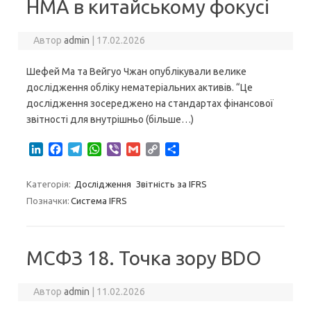
НМА в китайському фокусі
Автор
admin
|
17.02.2026
Шефей Ма та Вейгуо Чжан опублікували велике
дослідження обліку нематеріальних активів. “Це
дослідження зосереджено на стандартах фінансової
звітності для внутрішньо (більше…)
L
F
T
W
V
G
C
S
i
a
e
h
i
m
o
h
n
c
l
a
b
a
p
a
Категорія:
Дослідження
Звітність за IFRS
k
e
e
t
e
i
y
r
Позначки:
Система IFRS
e
b
g
s
r
l
L
e
d
o
r
A
i
I
o
a
p
n
n
k
m
p
k
МСФЗ 18. Точка зору BDO
Автор
admin
|
11.02.2026