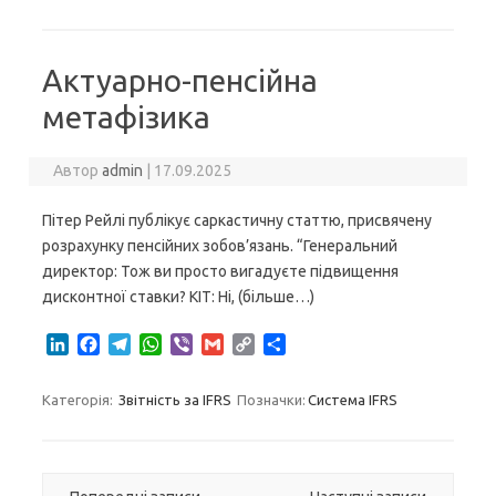
d
o
r
A
i
I
o
a
p
n
n
k
m
p
k
Актуарно-пенсійна
метафізика
Автор
admin
|
17.09.2025
Пітер Рейлі публікує саркастичну статтю, присвячену
розрахунку пенсійних зобов’язань. “Генеральний
директор: Тож ви просто вигадуєте підвищення
дисконтної ставки? КІТ: Ні, (більше…)
L
F
T
W
V
G
C
S
i
a
e
h
i
m
o
h
n
c
l
a
b
a
p
a
Категорія:
Звітність за IFRS
Позначки:
Система IFRS
k
e
e
t
e
i
y
r
e
b
g
s
r
l
L
e
d
o
r
A
i
I
o
a
p
n