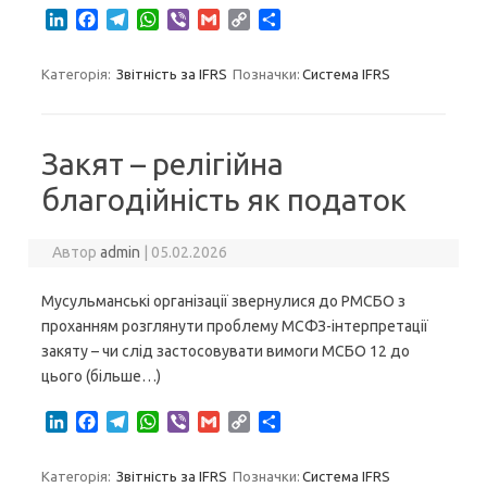
L
F
T
W
V
G
C
S
i
a
e
h
i
m
o
h
n
c
l
a
b
a
p
a
Категорія:
Звітність за IFRS
Позначки:
Система IFRS
k
e
e
t
e
i
y
r
e
b
g
s
r
l
L
e
d
o
r
A
i
I
o
a
p
n
Закят – релігійна
n
k
m
p
k
благодійність як податок
Автор
admin
|
05.02.2026
Мусульманські організації звернулися до РМСБО з
проханням розглянути проблему МСФЗ-інтерпретації
закяту – чи слід застосовувати вимоги МСБО 12 до
цього (більше…)
L
F
T
W
V
G
C
S
i
a
e
h
i
m
o
h
n
c
l
a
b
a
p
a
Категорія:
Звітність за IFRS
Позначки:
Система IFRS
k
e
e
t
e
i
y
r