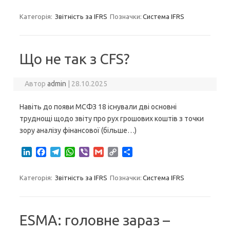
i
a
e
h
i
m
o
h
n
c
l
a
b
a
p
a
Категорія:
Звітність за IFRS
Позначки:
Система IFRS
k
e
e
t
e
i
y
r
e
b
g
s
r
l
L
e
d
o
r
A
i
I
o
a
p
n
Що не так з CFS?
n
k
m
p
k
Автор
admin
|
28.10.2025
Навіть до появи МСФЗ 18 існували дві основні
труднощі щодо звіту про рух грошових коштів з точки
зору аналізу фінансової (більше…)
L
F
T
W
V
G
C
S
i
a
e
h
i
m
o
h
n
c
l
a
b
a
p
a
Категорія:
Звітність за IFRS
Позначки:
Система IFRS
k
e
e
t
e
i
y
r
e
b
g
s
r
l
L
e
d
o
r
A
i
I
o
a
p
n
ESMA: головне зараз –
n
k
m
p
k