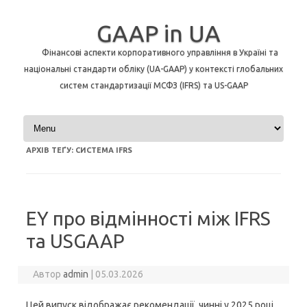
GAAP in UA
Фінансові аспекти корпоративного управління в Україні та
національні стандарти обліку (UA-GAAP) у контексті глобальних
систем стандартизації МСФЗ (IFRS) та US-GAAP
Перейти до контенту
АРХІВ ТЕҐУ:
СИСТЕМА IFRS
EY про відмінності між IFRS
та USGAAP
Автор
admin
|
05.03.2026
Цей випуск відображає рекомендації, чинні у 2025 році,