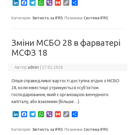
L
F
T
W
V
G
C
S
i
a
e
h
i
m
o
h
n
c
l
a
b
a
p
a
Категорія:
Звітність за IFRS
Позначки:
Система IFRS
k
e
e
t
e
i
y
r
e
b
g
s
r
l
L
e
d
o
r
A
i
I
o
a
p
n
Зміни МСБО 28 в фарватері
n
k
m
p
k
МСФЗ 18
Автор
admin
|
27.02.2026
Опція справедливої ​​вартості доступна згідно з МСБО
28, коли інвестиції утримуються «суб’єктом
господарювання, який є організацією венчурного
капіталу, або взаємним (більше…)
L
F
T
W
V
G
C
S
i
a
e
h
i
m
o
h
n
c
l
a
b
a
p
a
Категорія:
Звітність за IFRS
Позначки:
Система IFRS
k
e
e
t
e
i
y
r