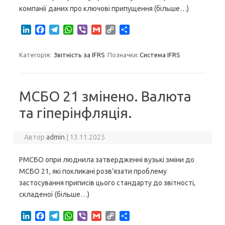
компанії даних про ключові припущення (більше…)
L
F
T
W
V
G
C
S
i
a
e
h
i
m
o
h
n
c
l
a
b
a
p
a
Категорія:
Звітність за IFRS
Позначки:
Система IFRS
k
e
e
t
e
i
y
r
e
b
g
s
r
l
L
e
d
o
r
A
i
I
o
a
p
n
МСБО 21 змінено. Валюта
n
k
m
p
k
та гіперінфляція.
Автор
admin
|
13.11.2025
РМСБО опри люднила затвердженні вузькі зміни до
МСБО 21, які покликані розв’язати проблему
застосування приписів цього стандарту до звітності,
складеної (більше…)
L
F
T
W
V
G
C
S