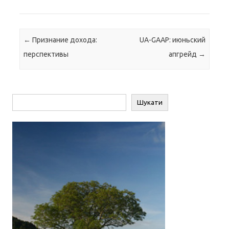
Навігація по запису
←
Признание дохода:
UA-GAAP: июньский
перспективы
апгрейд
→
Пошук
Шукати