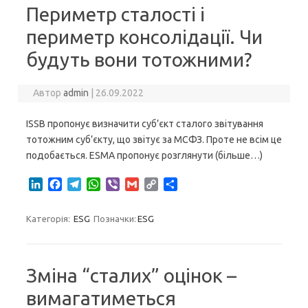
n
k
m
p
k
Периметр сталості і
периметр консолідації. Чи
будуть вони тотожними?
Автор
admin
|
26.09.2022
ISSB пропонує визначити суб’єкт сталого звітування
тотожним суб’єкту, що звітує за МСФЗ. Проте не всім це
подобається. ESMA пропонує розглянути (більше…)
L
F
T
W
V
G
C
S
i
a
e
h
i
m
o
h
n
c
l
a
b
a
p
a
Категорія:
ESG
Позначки:
ESG
k
e
e
t
e
i
y
r
e
b
g
s
r
l
L
e
d
o
r
A
i
I
o
a
p
n
Зміна “сталих” оцінок –
n
k
m
p
k
вимагатиметься