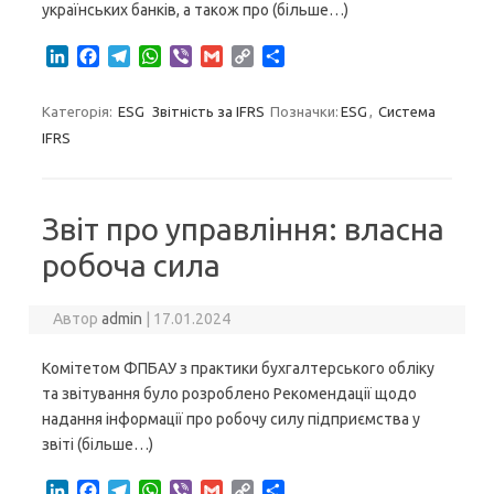
українських банків, а також про (більше…)
L
F
T
W
V
G
C
S
i
a
e
h
i
m
o
h
n
c
l
a
b
a
p
a
Категорія:
ESG
Звітність за IFRS
Позначки:
ESG
,
Система
k
e
e
t
e
i
y
r
IFRS
e
b
g
s
r
l
L
e
d
o
r
A
i
I
o
a
p
n
n
k
m
p
k
Звіт про управління: власна
робоча сила
Автор
admin
|
17.01.2024
Комітетом ФПБАУ з практики бухгалтерського обліку
та звітування було розроблено Рекомендації щодо
надання інформації про робочу силу підприємства у
звіті (більше…)
L
F
T
W
V
G
C
S