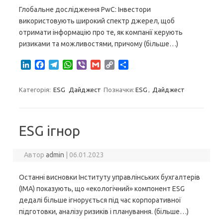
Глобальне дослідження PwC: Інвестори
використовують широкий спектр джерел, щоб
отримати інформацію про те, як компанії керують
ризиками та можливостями, причому (більше…)
L
F
T
W
V
G
C
S
i
a
e
h
i
m
o
h
n
c
l
a
b
a
p
a
Категорія:
ESG
Дайджест
Позначки:
ESG
,
Дайджест
k
e
e
t
e
i
y
r
e
b
g
s
r
l
L
e
d
o
r
A
i
I
o
a
p
n
ESG ігнор
n
k
m
p
k
Автор
admin
|
06.01.2023
Останні висновки Інституту управлінських бухгалтерів
(IMA) показують, що «екологічний» компонент ESG
дедалі більше ігнорується під час корпоративної
підготовки, аналізу ризиків і планування. (більше…)