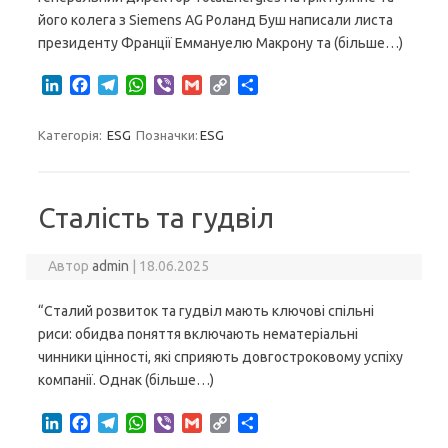
його колега з Siemens AG Роланд Буш написали листа
президенту Франції Еммануелю Макрону та (більше…)
L
F
T
W
V
G
C
S
i
a
e
h
i
m
o
h
n
c
l
a
b
a
p
a
Категорія:
ESG
Позначки:
ESG
k
e
e
t
e
i
y
r
e
b
g
s
r
l
L
e
d
o
r
A
i
I
o
a
p
n
Сталість та гудвіл
n
k
m
p
k
Автор
admin
|
18.06.2025
“Сталий розвиток та гудвіл мають ключові спільні
риси: обидва поняття включають нематеріальні
чинники цінності, які сприяють довгостроковому успіху
компанії. Однак (більше…)
L
F
T
W
V
G
C
S
i
a
e
h
i
m
o
h