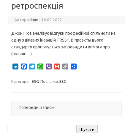
ретроспекція
Автор
admin
|
16.09.2022
Джон Г’юз аналізує відгуки професійної спільноти на
одну з цікавих іновацій IFRSS1. В проэкты цього
стандарту пропонується запровадити вимогу про
(більше…)
L
F
T
W
V
G
C
S
i
a
e
h
i
m
o
h
n
c
l
a
b
a
p
a
Категорія:
ESG
Позначки:
ESG
k
e
e
t
e
i
y
r
e
b
g
s
r
l
L
e
d
o
r
A
i
I
o
a
p
n
Навігація по запису
←
Попередні записи
n
k
m
p
k
Пошук
Шукати