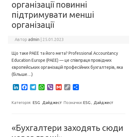
організації повинні
підтримувати менші
організації
Автор
admin
|
25.01.2023
Що таке PAEE та його мета? Professional Accountancy
Education Europe (PAEE) — це співпраця провідних
європейських організацій професійних бухгалтерів, яка
(більше…)
L
F
T
W
V
G
C
S
i
a
e
h
i
m
o
h
n
c
l
a
b
a
p
a
Категорія:
ESG
Дайджест
Позначки:
ESG
,
Дайджест
k
e
e
t
e
i
y
r
e
b
g
s
r
l
L
e
d
o
r
A
i
I
o
a
p
n
«Бухгалтери заходять сюди
n
k
m
p
k