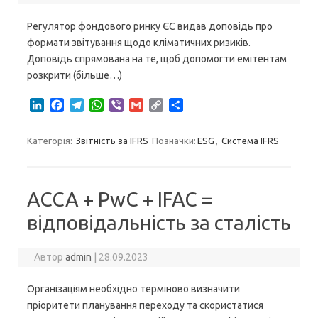
Регулятор фондового ринку ЄС видав доповідь про
формати звітування щодо кліматичних ризиків.
Доповідь спрямована на те, щоб допомогти емітентам
розкрити (більше…)
L
F
T
W
V
G
C
S
i
a
e
h
i
m
o
h
n
c
l
a
b
a
p
a
Категорія:
Звітність за IFRS
Позначки:
ESG
,
Система IFRS
k
e
e
t
e
i
y
r
e
b
g
s
r
l
L
e
d
o
r
A
i
I
o
a
p
n
АССА + PwC + IFAC =
n
k
m
p
k
відповідальність за сталість
Автор
admin
|
28.09.2023
Організаціям необхідно терміново визначити
пріоритети планування переходу та скористатися