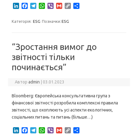
L
F
T
W
V
G
C
S
i
a
e
h
i
m
o
h
n
c
l
a
b
a
p
a
Категорія:
ESG
Позначки:
ESG
k
e
e
t
e
i
y
r
e
b
g
s
r
l
L
e
d
o
r
A
i
I
o
a
p
n
“Зростання вимог до
n
k
m
p
k
звітності тільки
починається”
Автор
admin
|
03.01.2023
Bloomberg: Європейська консультативна група з
фінансової звітності розробила комплексні правила
звітності, що охоплюють усі аспекти екологічних,
соціальних питань та питань (більше…)
L
F
T
W
V
G
C
S
i
a
e
h
i
m
o
h