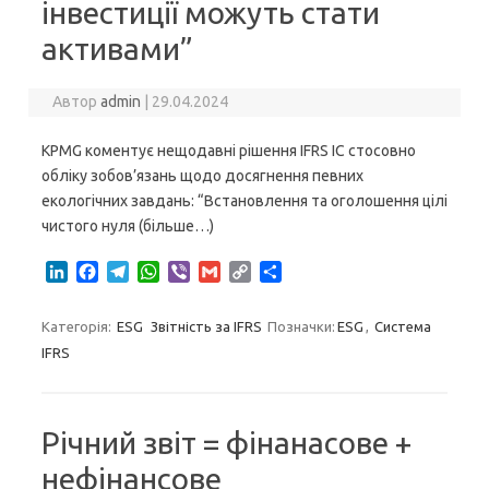
інвестиції можуть стати
активами”
Автор
admin
|
29.04.2024
КPMG коментує нещодавні рішення IFRS IC стосовно
обліку зобов’язань щодо досягнення певних
екологічних завдань: “Встановлення та оголошення цілі
чистого нуля (більше…)
L
F
T
W
V
G
C
S
i
a
e
h
i
m
o
h
n
c
l
a
b
a
p
a
Категорія:
ESG
Звітність за IFRS
Позначки:
ESG
,
Система
k
e
e
t
e
i
y
r
IFRS
e
b
g
s
r
l
L
e
d
o
r
A
i
I
o
a
p
n
n
k
m
p
k
Річний звіт = фінанасове +
нефінансове