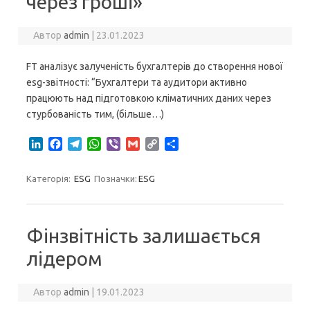
через гроші»
Автор
admin
|
23.01.2023
FT аналізує залученість бухгалтерів до створення нової
esg-звітності: “Бухгалтери та аудитори активно
працюють над підготовкою кліматичних даних через
стурбованість тим, (більше…)
L
F
T
W
V
G
C
S
i
a
e
h
i
m
o
h
n
c
l
a
b
a
p
a
Категорія:
ESG
Позначки:
ESG
k
e
e
t
e
i
y
r
e
b
g
s
r
l
L
e
d
o
r
A
i
I
o
a
p
n
Фінзвітність залишається
n
k
m
p
k
лідером
Автор
admin
|
19.01.2023