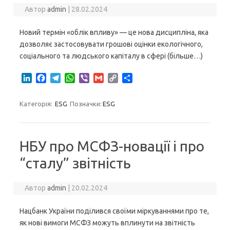
Автор
admin
|
28.02.2024
Новий термін «облік впливу» — це нова дисципліна, яка
дозволяє застосовувати грошові оцінки екологічного,
соціального та людського капіталу в сфері (більше…)
L
F
T
W
V
G
C
S
i
a
e
h
i
m
o
h
n
c
l
a
b
a
p
a
Категорія:
ESG
Позначки:
ESG
k
e
e
t
e
i
y
r
e
b
g
s
r
l
L
e
d
o
r
A
i
I
o
a
p
n
НБУ про МСФЗ-новації і про
n
k
m
p
k
“сталу” звітність
Автор
admin
|
20.02.2024
Нацбанк України поділився своїми міркуваннями про те,
як нові вимоги МСФЗ можуть вплинути на звітність