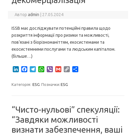
Автор
admin
|
27.05.2024
ISSB має досліджувати потенційні правила щодо
розкриття інформації про ризики та можливості,
пов’язані з біорізноманіттям, екосистемами та
екосистемними послугами та людським капіталом.
(більше…)
L
F
T
W
V
G
C
S
i
a
e
h
i
m
o
h
n
c
l
a
b
a
p
a
Категорія:
ESG
Позначки:
ESG
k
e
e
t
e
i
y
r
e
b
g
s
r
l
L
e
d
o
r
A
i
I
o
a
p
n
“Чисто-нульові” спекуляції:
n
k
m
p
k
“Завдяки можливості
визнати забезпечення, ваші