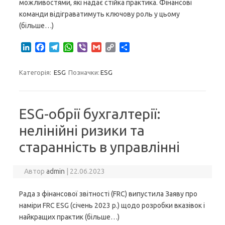
можливостями, які надає стійка практика. Фінансові
команди відіграватимуть ключову роль у цьому
(більше…)
L
F
T
W
V
G
C
S
i
a
e
h
i
m
o
h
n
c
l
a
b
a
p
a
Категорія:
ESG
Позначки:
ESG
k
e
e
t
e
i
y
r
e
b
g
s
r
l
L
e
d
o
r
A
i
I
o
a
p
n
ESG-обрії бухгалтерії:
n
k
m
p
k
нелінійні ризики та
старанність в управлінні
Автор
admin
|
22.06.2023
Рада з фінансової звітності (FRC) випустила Заяву про
наміри FRC ESG (січень 2023 р.) щодо розробки вказівок і
найкращих практик (більше…)