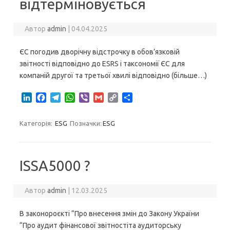
відтерміновується
Автор
admin
|
04.04.2025
ЄС погодив дворічну відстрочку в обов’язковій
звітності відповідно до ESRS і таксономії ЄС для
компаній другої та третьої хвилі відповідно (більше…)
L
F
T
W
V
G
C
S
i
a
e
h
i
m
o
h
n
c
l
a
b
a
p
a
Категорія:
ESG
Позначки:
ESG
k
e
e
t
e
i
y
r
e
b
g
s
r
l
L
e
d
o
r
A
i
I
o
a
p
n
ISSA5000 ?
n
k
m
p
k
Автор
admin
|
12.03.2025
В законороєкті “Про внесення змін до Закону України
“Про аудит фінансової звітностіта аудиторську