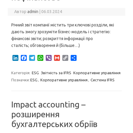
Автор
admin
|
06.03.2024
Річний звіт компанії містить три ключові розділи, які
дають змогу зрозуміти бізнес-модель і стратегію:
фінансові звіти; розкриття інформації про
сталість; обговорення й (більше…)
L
F
T
W
V
G
C
S
i
a
e
h
i
m
o
h
n
c
l
a
b
a
p
a
Категорія:
ESG
Звітність за IFRS
Корпоративне управління
k
e
e
t
e
i
y
r
Позначки:
ESG
,
Корпоративне управління
,
Система IFRS
e
b
g
s
r
l
L
e
d
o
r
A
i
I
o
a
p
n
n
k
m
p
k
Impact accounting –
розширення
бухгалтерських обріїв