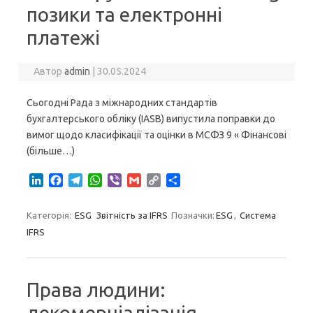
позики та електронні
платежі
Автор
admin
|
30.05.2024
Сьогодні Рада з міжнародних стандартів
бухгалтерського обліку (IASB) випустила поправки до
вимог щодо класифікації та оцінки в МСФЗ 9 « Фінансові
(більше…)
L
F
T
W
V
G
C
S
i
a
e
h
i
m
o
h
n
c
l
a
b
a
p
a
Категорія:
ESG
Звітність за IFRS
Позначки:
ESG
,
Система
k
e
e
t
e
i
y
r
IFRS
e
b
g
s
r
l
L
e
d
o
r
A
i
I
o
a
p
n
n
k
m
p
k
Права людини:
декомерціалізація