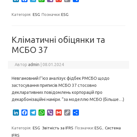
i
a
e
h
i
m
o
h
n
c
l
a
b
a
p
a
Категорія:
ESG
Позначки:
ESG
k
e
e
t
e
i
y
r
e
b
g
s
r
l
L
e
d
o
r
A
i
I
o
a
p
n
Кліматичні обіцянки та
n
k
m
p
k
МСБО 37
Автор
admin
|
08.01.2024
Невгамовний Г’юз аналізує фідбек РМСБО щодо
застосування приписів МСБО 37 стосовно
декларативних повідомлень корпорацій про
декарбонізаційні наміри. “за моделлю МСБО (більше…)
L
F
T
W
V
G
C
S
i
a
e
h
i
m
o
h
n
c
l
a
b
a
p
a
Категорія:
ESG
Звітність за IFRS
Позначки:
ESG
,
Система
k
e
e
t
e
i
y
r
IFRS
e
b
g
s
r
l
L
e