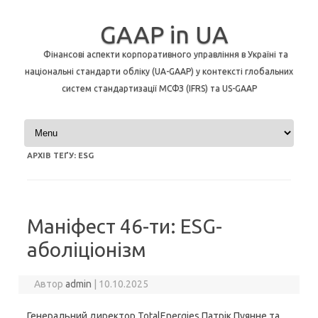
GAAP in UA
Фінансові аспекти корпоративного управління в Україні та
національні стандарти обліку (UA-GAAP) у контексті глобальних
систем стандартизації МСФЗ (IFRS) та US-GAAP
Перейти до контенту
АРХІВ ТЕҐУ:
ESG
Маніфест 46-ти: ESG-
аболіціонізм
Автор
admin
|
10.10.2025
Генеральний директор TotalEnergies Патрік Пуянне та