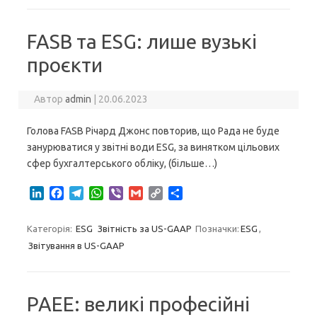
e
b
g
s
r
l
L
e
d
o
r
A
i
I
o
a
p
n
FASB та ESG: лише вузькі
n
k
m
p
k
проєкти
Автор
admin
|
20.06.2023
Голова FASB Річард Джонс повторив, що Рада не буде
занурюватися у звітні води ESG, за винятком цільових
сфер бухгалтерського обліку, (більше…)
L
F
T
W
V
G
C
S
i
a
e
h
i
m
o
h
n
c
l
a
b
a
p
a
Категорія:
ESG
Звітність за US-GAAP
Позначки:
ESG
,
k
e
e
t
e
i
y
r
Звітування в US-GAAP
e
b
g
s
r
l
L
e
d
o
r
A
i
I
o
a
p
n
n
k
m
p
k
PAEE: великі професійні