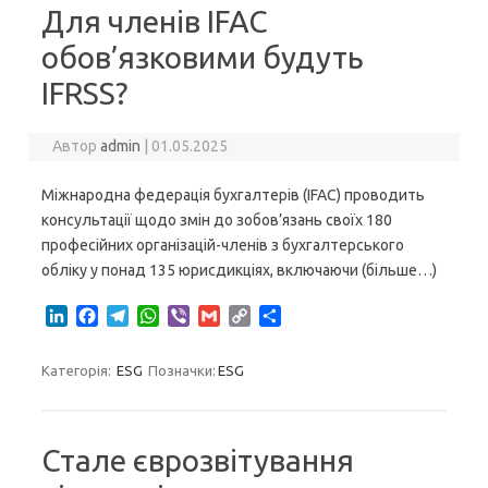
I
o
a
p
n
Для членів IFAC
n
k
m
p
k
обов’язковими будуть
IFRSS?
Автор
admin
|
01.05.2025
Міжнародна федерація бухгалтерів (IFAC) проводить
консультації щодо змін до зобов’язань своїх 180
професійних організацій-членів з бухгалтерського
обліку у понад 135 юрисдикціях, включаючи (більше…)
L
F
T
W
V
G
C
S
i
a
e
h
i
m
o
h
n
c
l
a
b
a
p
a
Категорія:
ESG
Позначки:
ESG
k
e
e
t
e
i
y
r
e
b
g
s
r
l
L
e
d
o
r
A
i
I
o
a
p
n
Стале єврозвітування
n
k
m
p
k