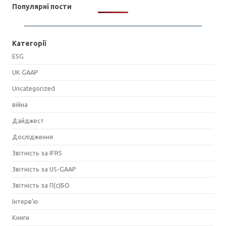
Популярні пости
Категорії
ESG
UK GAAP
Uncategorized
війна
Дайджест
Дослідження
Звітність за IFRS
Звітність за US-GAAP
Звітність за П(с)БО
Інтерв'ю
Книги