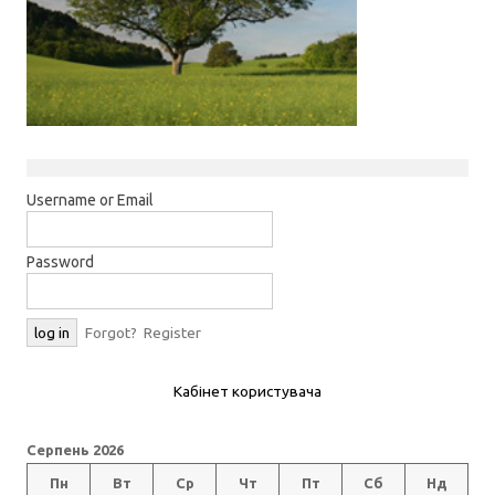
Username or Email
Password
Forgot?
Register
Кабінет користувача
Серпень 2026
Пн
Вт
Ср
Чт
Пт
Сб
Нд