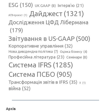
ESG
(150)
Інтерв'ю
(21)
UK GAAP
(8)
Дайджест
(1321)
АГВ-проект
(1)
Дослідження ЦФД Лібермана
(179)
Звітування в US-GAAP
(500)
Корпоративне управління
(32)
Нова дивідендна політика
(7)
Оцінка бізнесу
(4)
Професійна література
(23)
Семінари
(8)
Система IFRS
(1285)
Система ПСБО
(905)
Трансформація звітів в IFRS
(35)
Х
(1)
війна
(52)
Архів