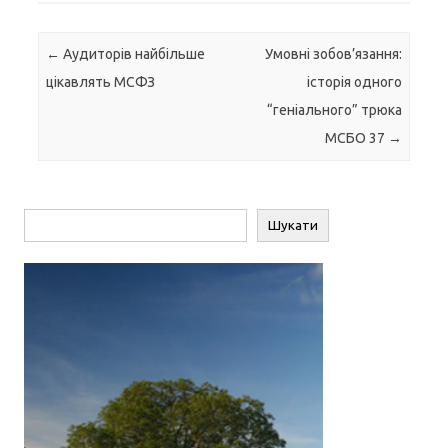
Навігація по запису
←
Аудиторів найбільше
Умовні зобов’язання:
цікавлять МСФЗ
історія одного
“геніального” трюка
МСБО 37
→
Пошук
Шукати