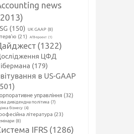
Accounting news
(2013)
SG
(150)
UK GAAP
(8)
нтерв'ю
(21)
АГВ-проект
(1)
Дайджест
(1322)
ослідження ЦФД
ібермана
(179)
вітування в US-GAAP
(501)
орпоративне управління
(32)
ова дивідендна політика
(7)
інка бізнесу
(4)
рофесійна література
(23)
емінари
(8)
Система IFRS
(1286)