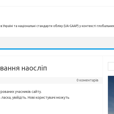
в Україні та національні стандарти обліку (UA-GAAP) у контексті глобальни
Пош
ування наосліп
0 коментарів
рованих учасників сайту.
ласка, увійдіть. Нові користувачі можуть