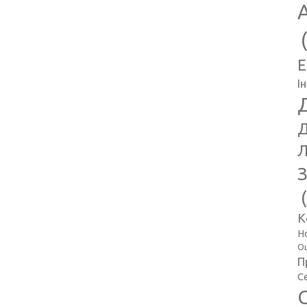
E
І
Д
Л
З
К
Н
Оц
П
С