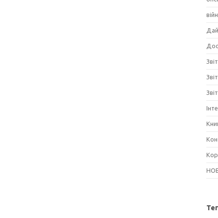
вій
Дай
Дос
Звіт
Зві
Зві
Інт
Кни
Кон
Кор
НО
Те