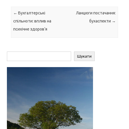
Навігація по запису
←
Бухгалтерські
Ланцюги постачання:
спільноти: вплив на
бухаспекти
→
психічне здоров’я
Пошук
Шукати