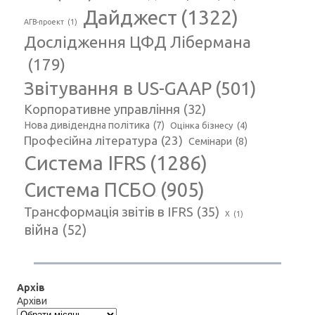
Дайджест
(1322)
АГВ-проект
(1)
Дослідження ЦФД Лібермана
(179)
Звітування в US-GAAP
(501)
Корпоративне управління
(32)
Нова дивідендна політика
(7)
Оцінка бізнесу
(4)
Професійна література
(23)
Семінари
(8)
Система IFRS
(1286)
Система ПСБО
(905)
Трансформація звітів в IFRS
(35)
Х
(1)
війна
(52)
Архів
Архіви