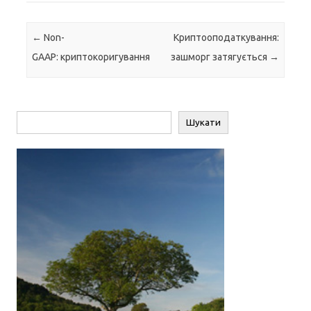
Навігація по запису
←
Non-
Криптооподаткування:
GAAP: криптокоригування
зашморг затягується
→
Пошук
Шукати