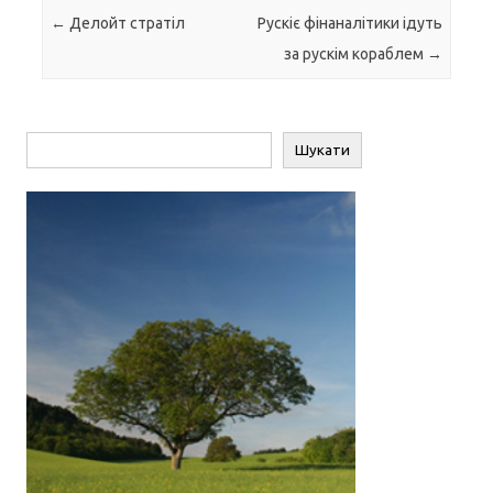
Навігація по запису
←
Делойт стратіл
Рускіє фінаналітики ідуть
за рускім кораблем
→
Пошук
Шукати