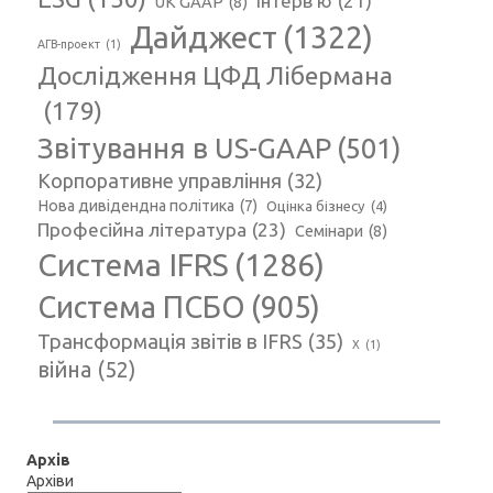
Інтерв'ю
(21)
UK GAAP
(8)
Дайджест
(1322)
АГВ-проект
(1)
Дослідження ЦФД Лібермана
(179)
Звітування в US-GAAP
(501)
Корпоративне управління
(32)
Нова дивідендна політика
(7)
Оцінка бізнесу
(4)
Професійна література
(23)
Семінари
(8)
Система IFRS
(1286)
Система ПСБО
(905)
Трансформація звітів в IFRS
(35)
Х
(1)
війна
(52)
Архів
Архіви