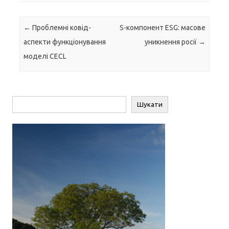
Навігація по запису
←
Проблемні ковід-
S-компонент ESG: масове
аспекти функціонування
уникнення росії
→
моделі CECL
Пошук
Шукати