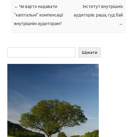
Навігація по запису
←
Чи варто надавати
Інститут внутрішніх
“капітальні” компенсації
аудиторів: раша, гуд бай
внутрішнім аудиторам?
→
Пошук
Шукати