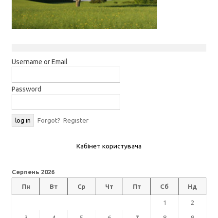
Username or Email
Password
Forgot?
Register
Кабінет користувача
Серпень 2026
Пн
Вт
Ср
Чт
Пт
Сб
Нд
1
2
3
4
5
6
7
8
9