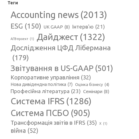
Теги
Accounting news
(2013)
ESG
(150)
Інтерв'ю
(21)
UK GAAP
(8)
Дайджест
(1322)
АГВ-проект
(1)
Дослідження ЦФД Лібермана
(179)
Звітування в US-GAAP
(501)
Корпоративне управління
(32)
Нова дивідендна політика
(7)
Оцінка бізнесу
(4)
Професійна література
(23)
Семінари
(8)
Система IFRS
(1286)
Система ПСБО
(905)
Трансформація звітів в IFRS
(35)
Х
(1)
війна
(52)