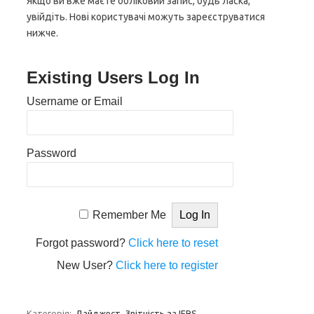
Якщо ви вже маєте обліковий запис, будь ласка,
увійдіть. Нові користувачі можуть зареєструватися
нижче.
Existing Users Log In
Username or Email
Password
Remember Me
Forgot password?
Click here to reset
New User?
Click here to register
Категорія:
Дайджест
Звітність за IFRS