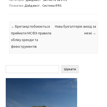
Позначки:
Дайджест
,
Система IFRS
Навігація по запису
←
Британці побоюються
Нова бухгалтерія: вихід за
приймати МСФЗ-правила
межі
→
обліку оренди та
фінінструментів
Пошук
Шукати