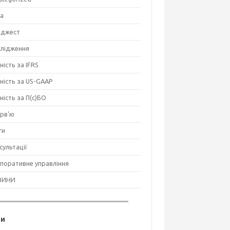
на
джест
лідження
ність за IFRS
тність за US-GAAP
тність за П(с)БО
ерв'ю
ги
сультації
поративне управління
ВИНИ
ги