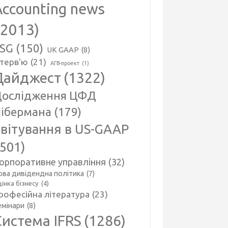
Accounting news
(2013)
SG
(150)
UK GAAP
(8)
нтерв'ю
(21)
АГВ-проект
(1)
Дайджест
(1322)
ослідження ЦФД
ібермана
(179)
вітування в US-GAAP
(501)
орпоративне управління
(32)
ова дивідендна політика
(7)
інка бізнесу
(4)
рофесійна література
(23)
емінари
(8)
Система IFRS
(1286)