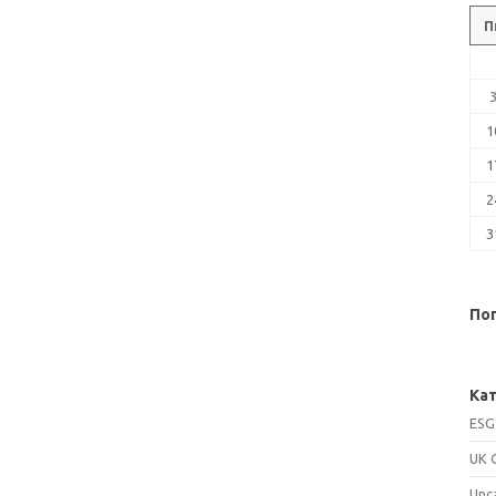
П
1
1
2
3
Поп
Кат
ESG
UK 
Unc