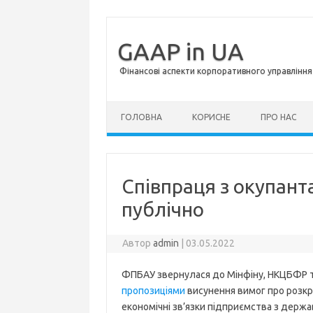
GAAP in UA
Фінансові аспекти корпоративного управління 
Перейти до контенту
ГОЛОВНА
КОРИСНЕ
ПРО НАС
Співпраця з окупант
публічно
Автор
admin
|
03.05.2022
ФПБАУ звернулася до Мінфіну, НКЦБФР та
пропозиціями
висунення вимог про розкри
економічні зв’язки підприємства з держ