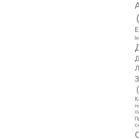
E
І
Д
Л
З
К
Н
Оц
П
С