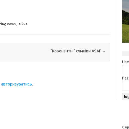
ting news
,
війна
“Ковенантні” сумніви ASAF
→
Use
Pas
о
авторизуватись
.
Сер