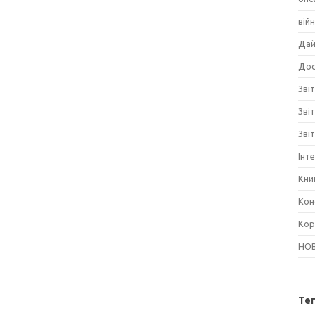
вій
Дай
Дос
Звіт
Зві
Зві
Інт
Кни
Кон
Кор
НО
Те