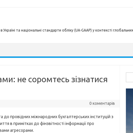
в Україні та національні стандарти обліку (UA-GAAP) у контексті глобальни
Пош
ами: не соромтесь зізнатися
0 коментарів
 до провідних міжнародних бухгалтерських інституцій з
ття в примітках до фінзвітності інформації про
авами агресорами.