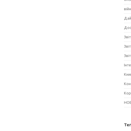
вій
Дай
Дос
Звіт
Зві
Зві
Інт
Кни
Кон
Кор
НО
Те