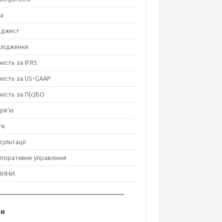
на
джест
лідження
ність за IFRS
тність за US-GAAP
тність за П(с)БО
ерв'ю
ги
сультації
поративне управління
ВИНИ
ги