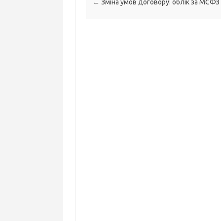
Навігація по запису
←
Зміна умов договору: облік за МСФЗ