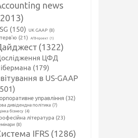
Accounting news
(2013)
SG
(150)
UK GAAP
(8)
нтерв'ю
(21)
АГВ-проект
(1)
Дайджест
(1322)
ослідження ЦФД
ібермана
(179)
вітування в US-GAAP
(501)
орпоративне управління
(32)
ова дивідендна політика
(7)
інка бізнесу
(4)
рофесійна література
(23)
емінари
(8)
Система IFRS
(1286)