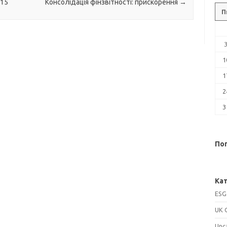
 15
Консолідація фінзвітності: прискорення
→
П
1
1
2
3
Поп
Кат
ESG
UK 
Unc