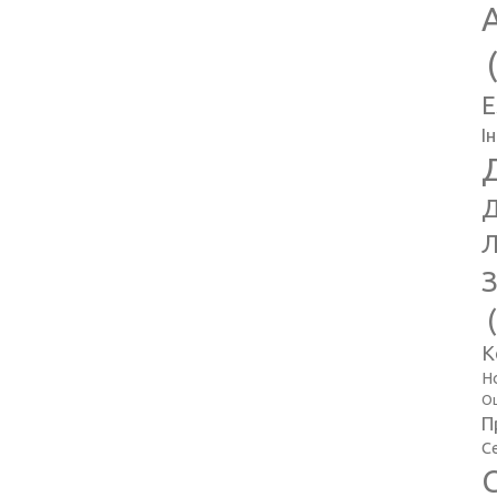
E
І
Д
Л
З
К
Н
Оц
П
С