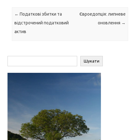
Навігація по запису
←
Податкові збитки та
Євроедопція: липневе
відстрочений податковий
оновлення
→
актив
Пошук
Шукати