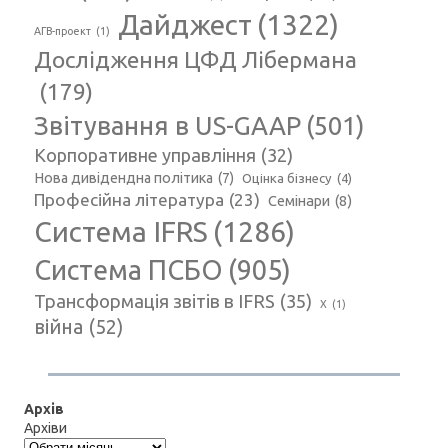
Дайджест
(1322)
АГВ-проект
(1)
Дослідження ЦФД Лібермана
(179)
Звітування в US-GAAP
(501)
Корпоративне управління
(32)
Нова дивідендна політика
(7)
Оцінка бізнесу
(4)
Професійна література
(23)
Семінари
(8)
Система IFRS
(1286)
Система ПСБО
(905)
Трансформація звітів в IFRS
(35)
Х
(1)
війна
(52)
Архів
Архіви