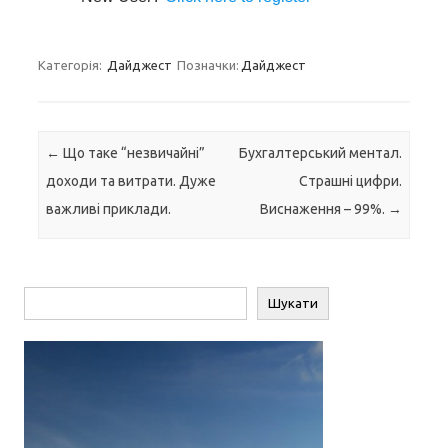
Категорія:
Дайджест
Позначки:
Дайджест
Навігація по запису
←
Що таке “незвичайні”
Бухгалтерський ментал.
доходи та витрати. Дуже
Страшні цифри.
важливі приклади.
Виснаження – 99%.
→
Пошук
Шукати