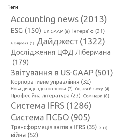
Теги
Accounting news
(2013)
ESG
(150)
Інтерв'ю
(21)
UK GAAP
(8)
Дайджест
(1322)
АГВ-проект
(1)
Дослідження ЦФД Лібермана
(179)
Звітування в US-GAAP
(501)
Корпоративне управління
(32)
Нова дивідендна політика
(7)
Оцінка бізнесу
(4)
Професійна література
(23)
Семінари
(8)
Система IFRS
(1286)
Система ПСБО
(905)
Трансформація звітів в IFRS
(35)
Х
(1)
війна
(52)