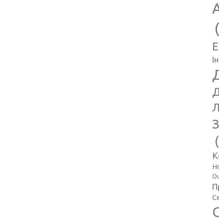
E
І
Д
Л
З
К
Н
Оц
П
С