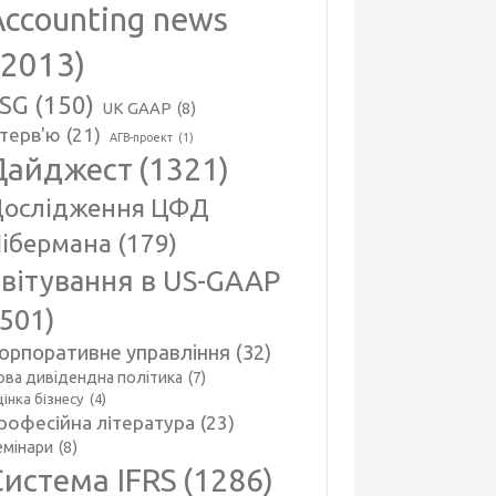
Accounting news
(2013)
SG
(150)
UK GAAP
(8)
нтерв'ю
(21)
АГВ-проект
(1)
Дайджест
(1321)
ослідження ЦФД
ібермана
(179)
вітування в US-GAAP
(501)
орпоративне управління
(32)
ова дивідендна політика
(7)
інка бізнесу
(4)
рофесійна література
(23)
емінари
(8)
Система IFRS
(1286)