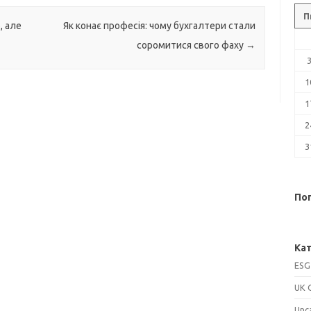
П
, але
Як конає професія: чому бухгалтери стали
соромитися свого фаху
→
1
1
2
3
Поп
Кат
ESG
UK 
Unc