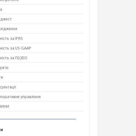
на
джест
лідження
ність за IFRS
тність за US-GAAP
тність за П(с)БО
ерв'ю
ги
сультації
поративне управління
ВИНИ
ги