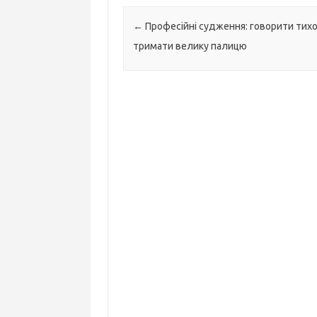
Навігація по запису
←
Професійні судження: говорити тихо
тримати велику палицю