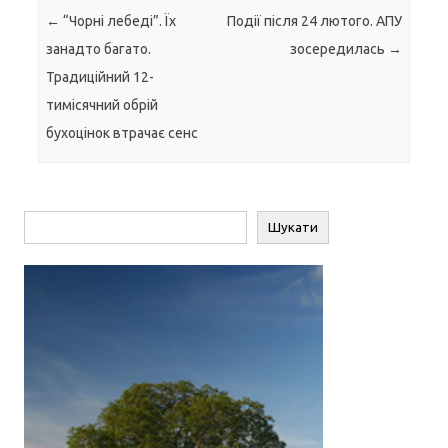
Навігація по запису
←
“Чорні лебеді”. Їх
Події після 24 лютого. АПУ
занадто багато.
зосередилась
→
Традиційний 12-
тимісячний обрій
бухоцінок втрачає сенс
Пошук
Шукати