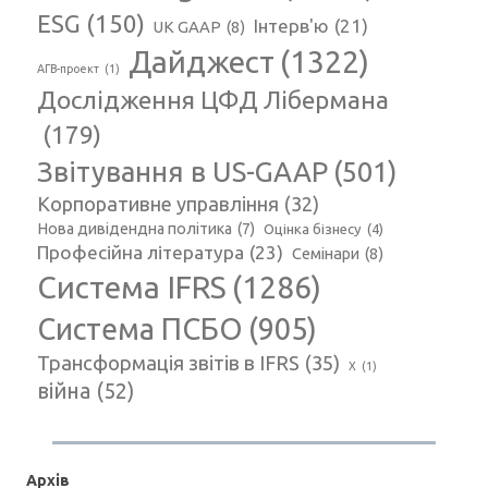
ESG
(150)
Інтерв'ю
(21)
UK GAAP
(8)
Дайджест
(1322)
АГВ-проект
(1)
Дослідження ЦФД Лібермана
(179)
Звітування в US-GAAP
(501)
Корпоративне управління
(32)
Нова дивідендна політика
(7)
Оцінка бізнесу
(4)
Професійна література
(23)
Семінари
(8)
Система IFRS
(1286)
Система ПСБО
(905)
Трансформація звітів в IFRS
(35)
Х
(1)
війна
(52)
Архів