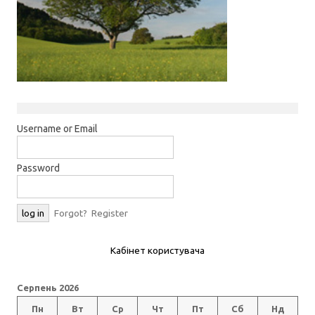
Username or Email
Password
Forgot?
Register
Кабінет користувача
Серпень 2026
Пн
Вт
Ср
Чт
Пт
Сб
Нд