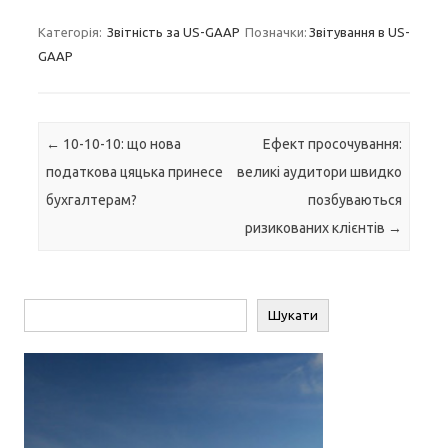
Категорія:
Звітність за US-GAAP
Позначки:
Звітування в US-
GAAP
Навігація по запису
←
10-10-10: що нова
Ефект просочування:
податкова цяцька принесе
великі аудитори швидко
бухгалтерам?
позбуваються
ризикованих клієнтів
→
Пошук
Шукати