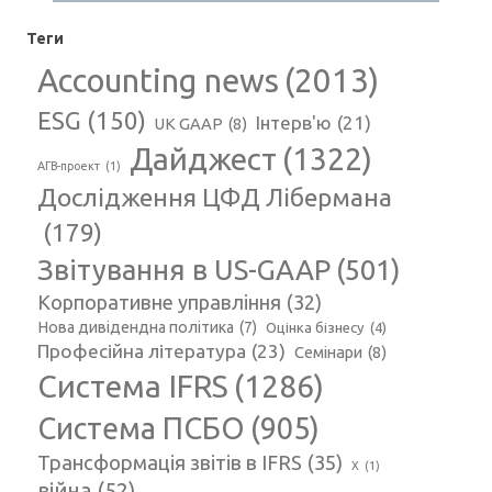
Теги
Accounting news
(2013)
ESG
(150)
Інтерв'ю
(21)
UK GAAP
(8)
Дайджест
(1322)
АГВ-проект
(1)
Дослідження ЦФД Лібермана
(179)
Звітування в US-GAAP
(501)
Корпоративне управління
(32)
Нова дивідендна політика
(7)
Оцінка бізнесу
(4)
Професійна література
(23)
Семінари
(8)
Система IFRS
(1286)
Система ПСБО
(905)
Трансформація звітів в IFRS
(35)
Х
(1)
війна
(52)