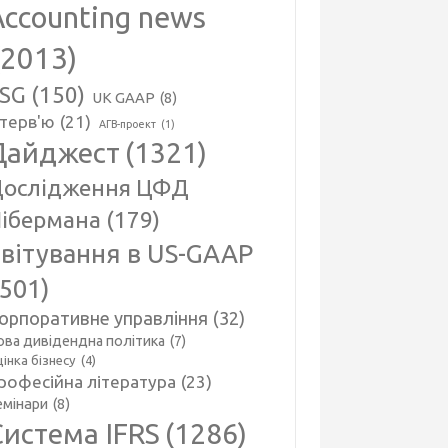
Accounting news
(2013)
SG
(150)
UK GAAP
(8)
нтерв'ю
(21)
АГВ-проект
(1)
Дайджест
(1321)
ослідження ЦФД
ібермана
(179)
вітування в US-GAAP
(501)
орпоративне управління
(32)
ова дивідендна політика
(7)
інка бізнесу
(4)
рофесійна література
(23)
емінари
(8)
Система IFRS
(1286)