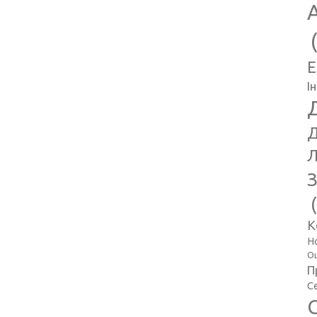
E
І
Д
Л
З
К
Н
Оц
П
С