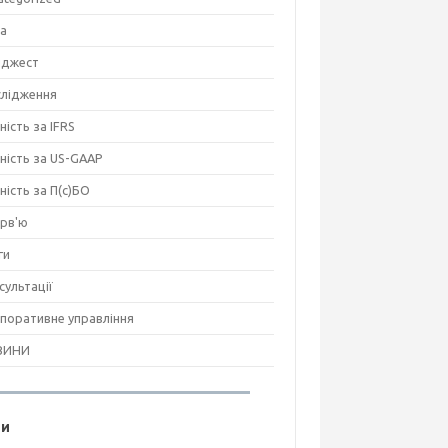
на
джест
лідження
ність за IFRS
тність за US-GAAP
тність за П(с)БО
ерв'ю
ги
сультації
поративне управління
ВИНИ
ги