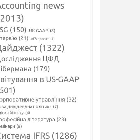
Accounting news
(2013)
SG
(150)
UK GAAP
(8)
нтерв'ю
(21)
АГВ-проект
(1)
Дайджест
(1322)
ослідження ЦФД
ібермана
(179)
вітування в US-GAAP
(501)
орпоративне управління
(32)
ова дивідендна політика
(7)
інка бізнесу
(4)
рофесійна література
(23)
емінари
(8)
Система IFRS
(1286)