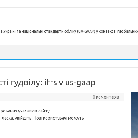
в Україні та національні стандарти обліку (UA-GAAP) у контексті глобальни
Пош
 гудвілу: ifrs v us-gaap
0 коментарів
рованих учасників сайту.
ласка, увійдіть. Нові користувачі можуть