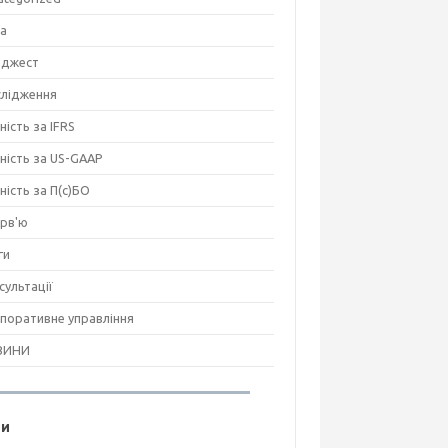
на
джест
лідження
ність за IFRS
тність за US-GAAP
тність за П(с)БО
ерв'ю
ги
сультації
поративне управління
ВИНИ
ги