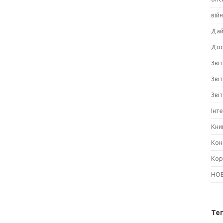
вій
Дай
Дос
Звіт
Зві
Зві
Інт
Кни
Кон
Кор
НО
Те