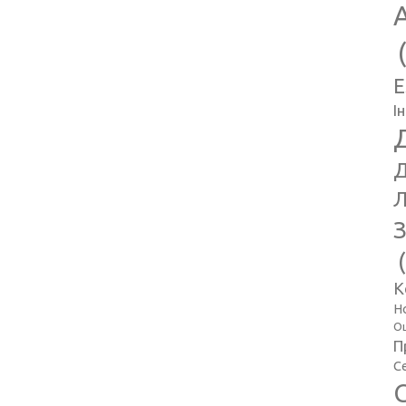
E
І
Д
Л
З
К
Н
Оц
П
С