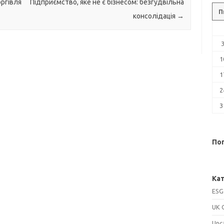
оргівля
Підприємство, яке не є бізнесом: безгудвільна
П
консолідація
→
1
1
2
3
Поп
Кат
ESG
UK 
Unc