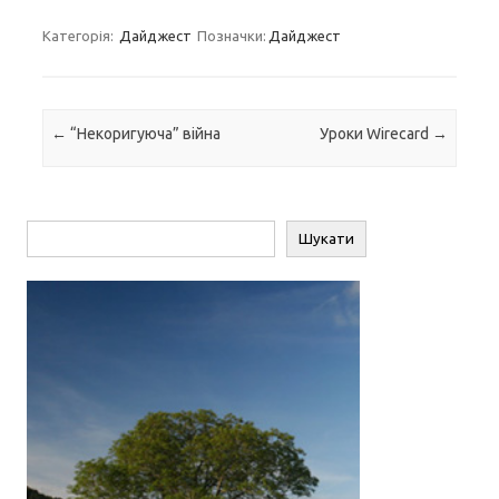
Категорія:
Дайджест
Позначки:
Дайджест
Навігація по запису
←
“Некоригуюча” війна
Уроки Wirecard
→
Пошук
Шукати