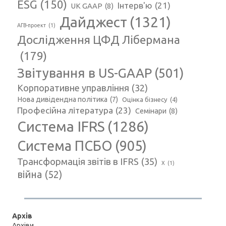
ESG
(150)
Інтерв'ю
(21)
UK GAAP
(8)
Дайджест
(1321)
АГВ-проект
(1)
Дослідження ЦФД Лібермана
(179)
Звітування в US-GAAP
(501)
Корпоративне управління
(32)
Нова дивідендна політика
(7)
Оцінка бізнесу
(4)
Професійна література
(23)
Семінари
(8)
Система IFRS
(1286)
Система ПСБО
(905)
Трансформація звітів в IFRS
(35)
Х
(1)
війна
(52)
Архів
Архіви