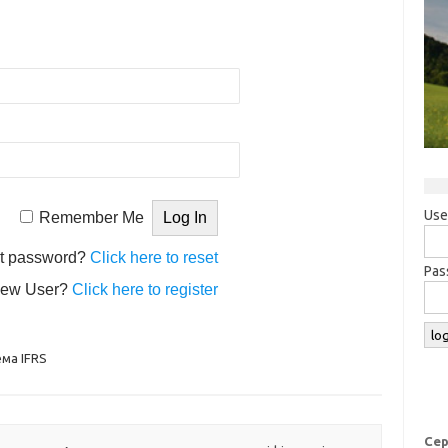
Use
Remember Me
t password?
Click here to reset
Pas
ew User?
Click here to register
ма IFRS
Сер