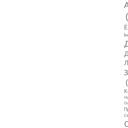
E
І
Д
Л
З
К
Н
Оц
П
С