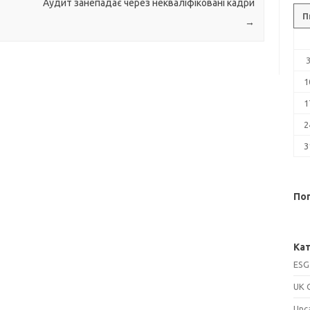
Аудит занепадає через некваліфіковані кадри
П
→
1
1
2
3
Поп
Кат
ESG
UK 
Unc