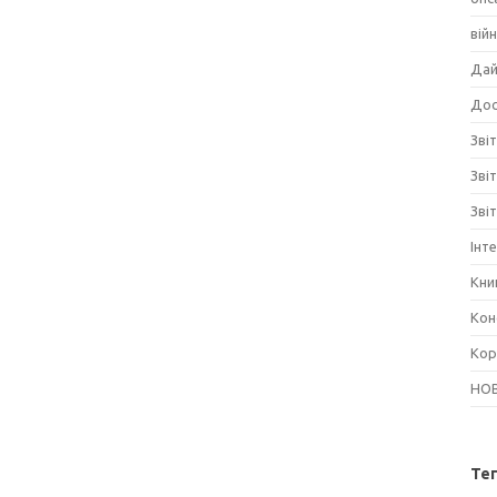
вій
Дай
Дос
Звіт
Зві
Зві
Інт
Кни
Кон
Кор
НО
Те