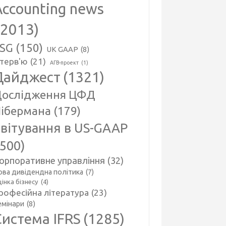
Accounting news
(2013)
SG
(150)
UK GAAP
(8)
нтерв'ю
(21)
АГВ-проект
(1)
Дайджест
(1321)
ослідження ЦФД
ібермана
(179)
вітування в US-GAAP
(500)
орпоративне управління
(32)
ова дивідендна політика
(7)
інка бізнесу
(4)
рофесійна література
(23)
емінари
(8)
Система IFRS
(1285)