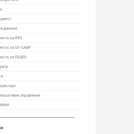
на
джест
лідження
ність за IFRS
тність за US-GAAP
тність за П(с)БО
ерв'ю
ги
сультації
поративне управління
ВИНИ
ги