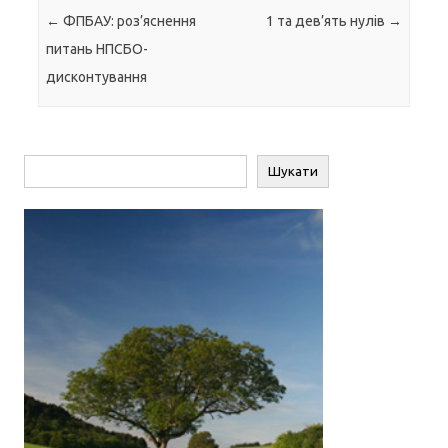
Навігація по запису
←
ФПБАУ: роз’яснення
1 та дев’ять нулів
→
питань НПСБО-
дисконтування
Пошук
Шукати