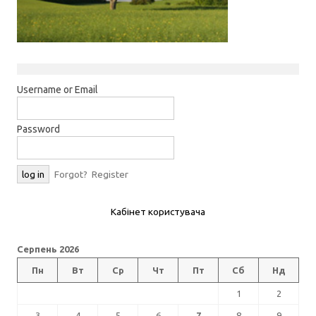
Username or Email
Password
Forgot?
Register
Кабінет користувача
Серпень 2026
Пн
Вт
Ср
Чт
Пт
Сб
Нд
1
2
3
4
5
6
7
8
9