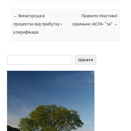
Навігація по запису
←
Винагорода в
Правило поштової
процентах від прибутку –
скриньки: АІСРА- “за”
→
клерифікація
Пошук
Шукати