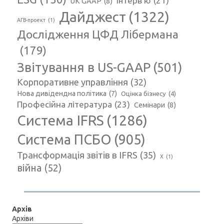
Інтерв'ю
(21)
UK GAAP
(8)
Дайджест
(1322)
АГВ-проект
(1)
Дослідження ЦФД Лібермана
(179)
Звітування в US-GAAP
(501)
Корпоративне управління
(32)
Нова дивідендна політика
(7)
Оцінка бізнесу
(4)
Професійна література
(23)
Семінари
(8)
Система IFRS
(1286)
Система ПСБО
(905)
Трансформація звітів в IFRS
(35)
Х
(1)
війна
(52)
Архів
Архіви