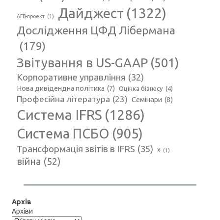
Дайджест
(1322)
АГВ-проект
(1)
Дослідження ЦФД Лібермана
(179)
Звітування в US-GAAP
(501)
Корпоративне управління
(32)
Нова дивідендна політика
(7)
Оцінка бізнесу
(4)
Професійна література
(23)
Семінари
(8)
Система IFRS
(1286)
Система ПСБО
(905)
Трансформація звітів в IFRS
(35)
Х
(1)
війна
(52)
Архів
Архіви