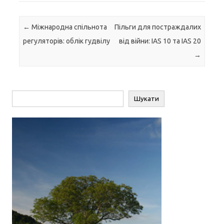
Навігація по запису
←
Міжнародна спільнота
Пільги для постраждалих
регуляторів: облік гудвілу
від війни: IAS 10 та IAS 20
→
Пошук
Шукати