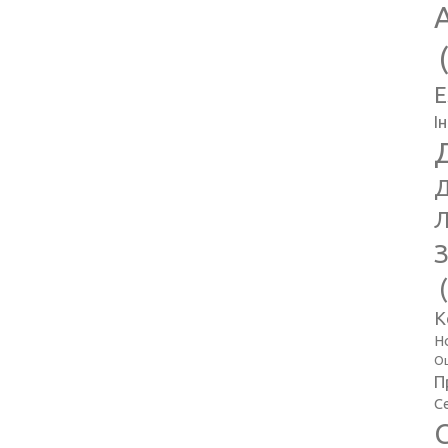
E
І
Д
Л
З
К
Н
Оц
П
С