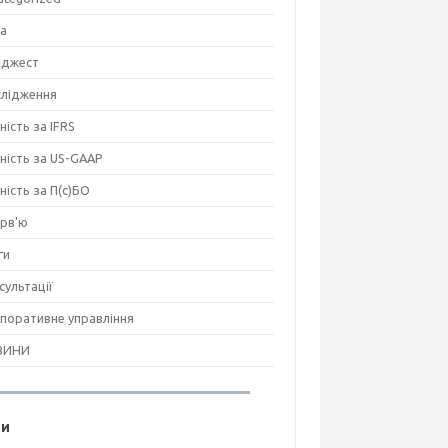
на
джест
лідження
ність за IFRS
тність за US-GAAP
тність за П(с)БО
ерв'ю
ги
сультації
поративне управління
ВИНИ
ги