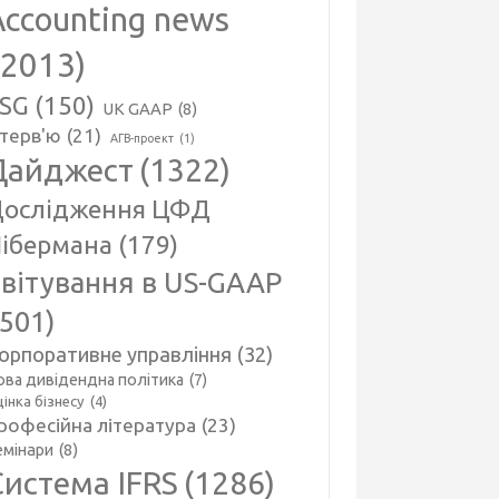
Accounting news
(2013)
SG
(150)
UK GAAP
(8)
нтерв'ю
(21)
АГВ-проект
(1)
Дайджест
(1322)
ослідження ЦФД
ібермана
(179)
вітування в US-GAAP
(501)
орпоративне управління
(32)
ова дивідендна політика
(7)
інка бізнесу
(4)
рофесійна література
(23)
емінари
(8)
Система IFRS
(1286)