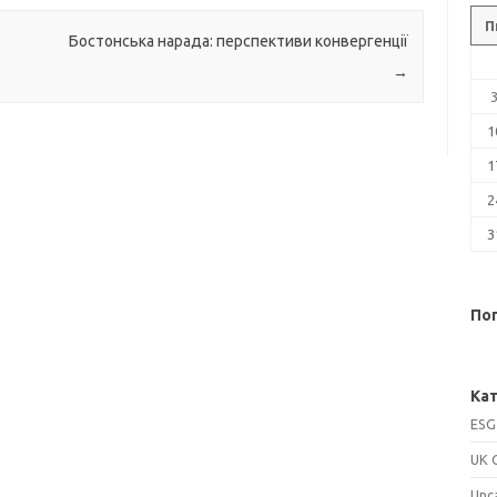
П
Бостонська нарада: перспективи конвергенції
→
1
1
2
3
Поп
Кат
ESG
UK 
Unc