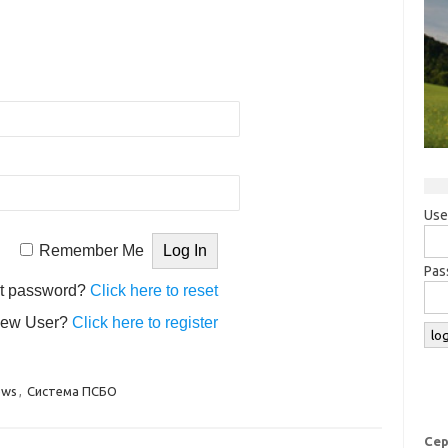
Use
Remember Me
Pas
t password?
Click here to reset
ew User?
Click here to register
ews
,
Система ПСБО
Сер