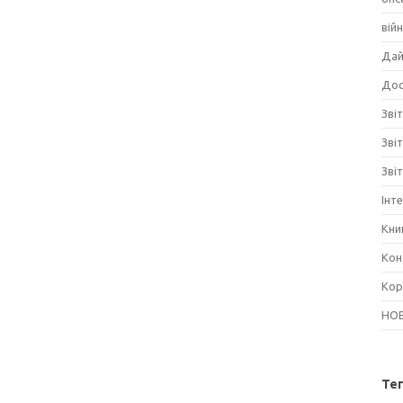
вій
Дай
Дос
Звіт
Зві
Зві
Інт
Кни
Кон
Кор
НО
Те