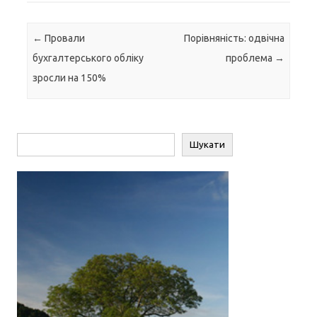
Навігація по запису
←
Провали
Порівняність: одвічна
бухгалтерського обліку
проблема
→
зросли на 150%
Пошук
Шукати