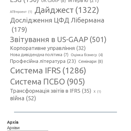
Інтерв'ю
(21)
UK GAAP
(8)
Дайджест
(1322)
АГВ-проект
(1)
Дослідження ЦФД Лібермана
(179)
Звітування в US-GAAP
(501)
Корпоративне управління
(32)
Нова дивідендна політика
(7)
Оцінка бізнесу
(4)
Професійна література
(23)
Семінари
(8)
Система IFRS
(1286)
Система ПСБО
(905)
Трансформація звітів в IFRS
(35)
Х
(1)
війна
(52)
Архів
Архіви