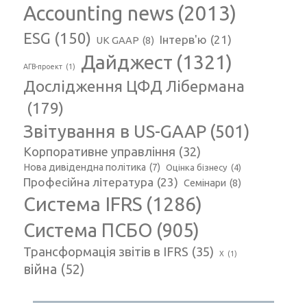
Accounting news
(2013)
ESG
(150)
Інтерв'ю
(21)
UK GAAP
(8)
Дайджест
(1321)
АГВ-проект
(1)
Дослідження ЦФД Лібермана
(179)
Звітування в US-GAAP
(501)
Корпоративне управління
(32)
Нова дивідендна політика
(7)
Оцінка бізнесу
(4)
Професійна література
(23)
Семінари
(8)
Система IFRS
(1286)
Система ПСБО
(905)
Трансформація звітів в IFRS
(35)
Х
(1)
війна
(52)