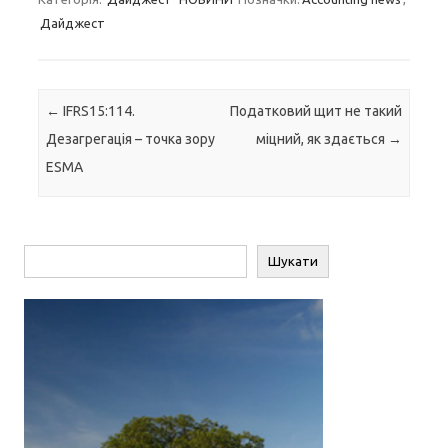
Дайджест
Навігація по запису
←
IFRS15:114.
Податковий щит не такий
Дезагрегація – точка зору
міцний, як здається
→
ESMA
Пошук
Шукати