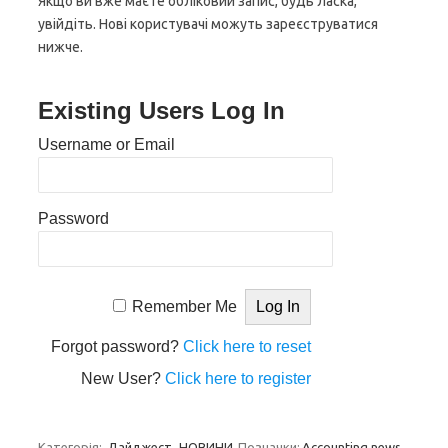
Якщо ви вже маєте обліковий запис, будь ласка,
увійдіть. Нові користувачі можуть зареєструватися
нижче.
Existing Users Log In
Username or Email
Password
Remember Me
Forgot password?
Click here to reset
New User?
Click here to register
Категорія:
Дайджест
НОВИНИ
Позначки:
Accounting news
,