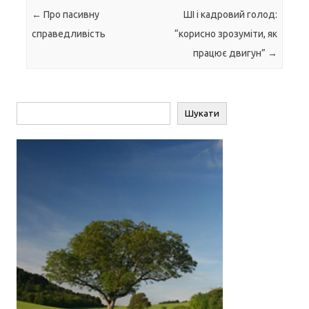
Навігація по запису
←
Про пасивну
ШІ і кадровий голод:
справедливість
“корисно зрозуміти, як
працює двигун”
→
Пошук
Шукати