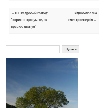
Навігація по запису
←
ШІ і кадровий голод:
Відновлювана
“корисно зрозуміти, як
електроенергія
→
працює двигун”
Пошук
Шукати