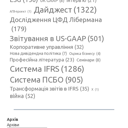
Інтерв'ю
(21)
UK GAAP
(8)
Дайджест
(1322)
АГВ-проект
(1)
Дослідження ЦФД Лібермана
(179)
Звітування в US-GAAP
(501)
Корпоративне управління
(32)
Нова дивідендна політика
(7)
Оцінка бізнесу
(4)
Професійна література
(23)
Семінари
(8)
Система IFRS
(1286)
Система ПСБО
(905)
Трансформація звітів в IFRS
(35)
Х
(1)
війна
(52)
Архів
Архіви