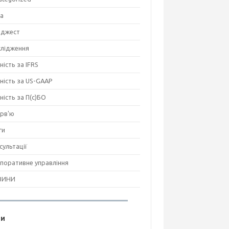
на
джест
лідження
ність за IFRS
тність за US-GAAP
тність за П(с)БО
ерв'ю
ги
сультації
поративне управління
ВИНИ
ги