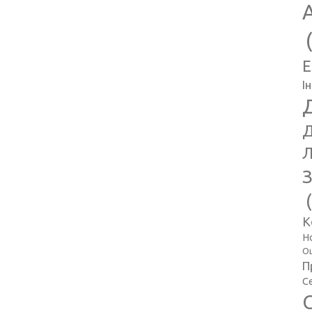
E
І
Д
Л
З
К
Н
Оц
П
С