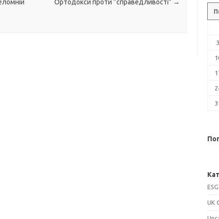
еломній
Ортодокси проти “справедливості”
→
П
1
1
2
3
Поп
Кат
ESG
UK 
Unc