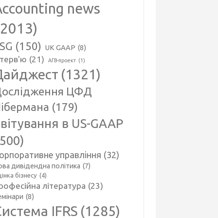
Accounting news
(2013)
SG
(150)
UK GAAP
(8)
нтерв'ю
(21)
АГВ-проект
(1)
Дайджест
(1321)
ослідження ЦФД
ібермана
(179)
вітування в US-GAAP
(500)
орпоративне управління
(32)
ова дивідендна політика
(7)
інка бізнесу
(4)
рофесійна література
(23)
емінари
(8)
Система IFRS
(1285)