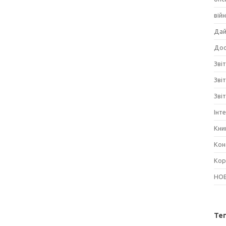
вій
Дай
Дос
Звіт
Зві
Зві
Інт
Кни
Кон
Кор
НО
Те