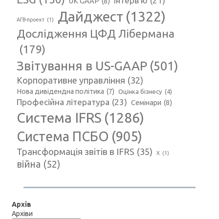
Інтерв'ю
(21)
UK GAAP
(8)
Дайджест
(1322)
АГВ-проект
(1)
Дослідження ЦФД Лібермана
(179)
Звітування в US-GAAP
(501)
Корпоративне управління
(32)
Нова дивідендна політика
(7)
Оцінка бізнесу
(4)
Професійна література
(23)
Семінари
(8)
Система IFRS
(1286)
Система ПСБО
(905)
Трансформація звітів в IFRS
(35)
Х
(1)
війна
(52)
Архів
Архіви