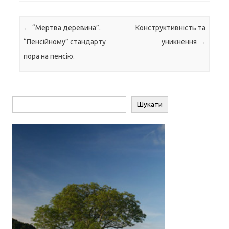
Навігація по запису
←
“Мертва деревина”.
Конструктивність та
“Пенсійному” стандарту
уникнення
→
пора на пенсію.
Пошук
Шукати