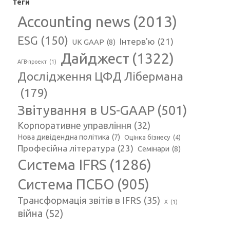
Теги
Accounting news
(2013)
ESG
(150)
Інтерв'ю
(21)
UK GAAP
(8)
Дайджест
(1322)
АГВ-проект
(1)
Дослідження ЦФД Лібермана
(179)
Звітування в US-GAAP
(501)
Корпоративне управління
(32)
Нова дивідендна політика
(7)
Оцінка бізнесу
(4)
Професійна література
(23)
Семінари
(8)
Система IFRS
(1286)
Система ПСБО
(905)
Трансформація звітів в IFRS
(35)
Х
(1)
війна
(52)