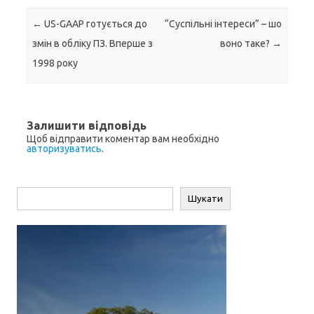
n
k
m
p
k
Навігація по запису
←
US-GAAP готується до
“Суспільні інтереси” – шо
змін в обліку ПЗ. Вперше з
воно таке?
→
1998 року
Залишити відповідь
Щоб відправити коментар вам необхідно
авторизуватись
.
Пошук
Шукати