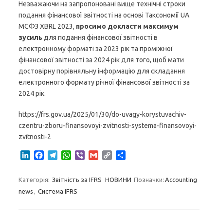
Незважаючи на запропоновані вище технічні строки
подання фінансової звітності на основі Таксономії UA
МСФЗ XBRL 2023,
просимо докласти максимум
зусиль
для подання фінансової звітності в
електронному форматі за 2023 рік та проміжної
фінансової звітності за 2024 рік для того, щоб мати
достовірну порівняльну інформацію для складання
електронного формату річної фінансової звітності за
2024 рік.
https://frs.gov.ua/2025/01/30/do-uvagy-korystuvachiv-
czentru-zboru-finansovoyi-zvitnosti-systema-finansovoyi-
zvitnosti-2
L
F
T
W
V
G
C
S
i
a
e
h
i
m
o
h
n
c
l
a
b
a
p
a
Категорія:
Звітність за IFRS
НОВИНИ
Позначки:
Accounting
k
e
e
t
e
i
y
r
news
,
Система IFRS
e
b
g
s
r
l
L
e
d
o
r
A
i
I
o
a
p
n