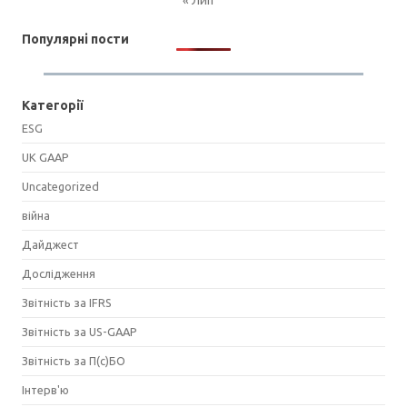
Популярні пости
Категорії
ESG
UK GAAP
Uncategorized
війна
Дайджест
Дослідження
Звітність за IFRS
Звітність за US-GAAP
Звітність за П(с)БО
Інтерв'ю