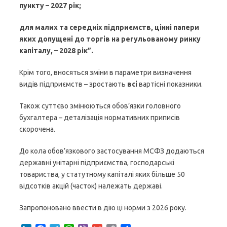
пункту – 2027 рік;
для малих та середніх підприємств, цінні папери
яких допущені до торгів на регульованому ринку
капіталу, – 2028 рік”.
Крім того, вносяться зміни в параметри визначення
видів підприємств – зростають
всі
вартісні показники.
Також суттєво змінюються обов’язки головного
бухгалтера – деталізація нормативних приписів
скорочена.
До кола обов’язкового застосування МСФЗ додаються
державні унітарні підприємства, господарські
товариства, у статутному капіталі яких більше 50
відсотків акцій (часток) належать державі.
Запропоновано ввести в дію ці норми з 2026 року.