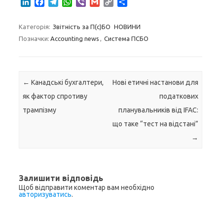
L
F
T
W
V
G
C
S
i
a
e
h
i
m
o
h
n
c
l
a
b
a
p
a
Категорія:
Звітність за П(с)БО
НОВИНИ
k
e
e
t
e
i
y
r
Позначки:
Accounting news
,
Система ПСБО
e
b
g
s
r
l
L
e
d
o
r
A
i
I
o
a
p
n
n
k
m
p
k
Навігація по запису
←
Канадські бухгалтери,
Нові етичні настанови для
як фактор спротиву
податкових
трампізму
планувальників від IFAC:
що таке “тест на відстані”
→
Залишити відповідь
Щоб відправити коментар вам необхідно
авторизуватись
.