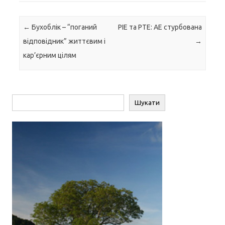
Навігація по запису
←
Бухоблік – “поганий
PIE та РТЕ: АЕ стурбована
відповідник” життєвим і
→
кар’єрним цілям
Пошук
Шукати