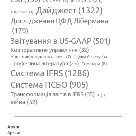
Інтерв'ю
(21)
UK GAAP
(8)
Дайджест
(1322)
АГВ-проект
(1)
Дослідження ЦФД Лібермана
(179)
Звітування в US-GAAP
(501)
Корпоративне управління
(32)
Нова дивідендна політика
(7)
Оцінка бізнесу
(4)
Професійна література
(23)
Семінари
(8)
Система IFRS
(1286)
Система ПСБО
(905)
Трансформація звітів в IFRS
(35)
Х
(1)
війна
(52)
Архів
Архіви