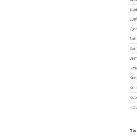
вій
Дай
Дос
Звіт
Зві
Зві
Інт
Кни
Кон
Кор
НО
Те