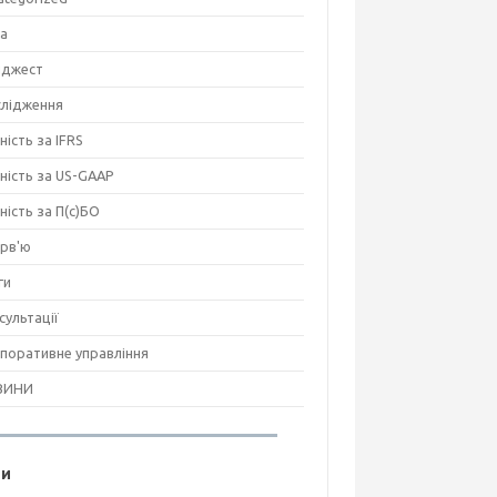
на
джест
лідження
ність за IFRS
тність за US-GAAP
тність за П(с)БО
ерв'ю
ги
сультації
поративне управління
ВИНИ
ги