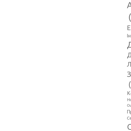
E
І
Д
Л
З
К
Н
Оц
П
С