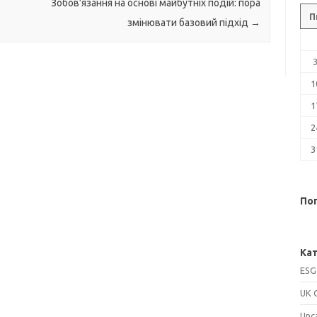
Зобов’язання на основі майбутніх подій: пора
П
змінювати базовий підхід
→
1
1
2
3
Поп
Кат
ESG
UK 
Unc