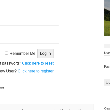
Use
Remember Me
t password?
Click here to reset
Pas
ew User?
Click here to register
ews
Сер