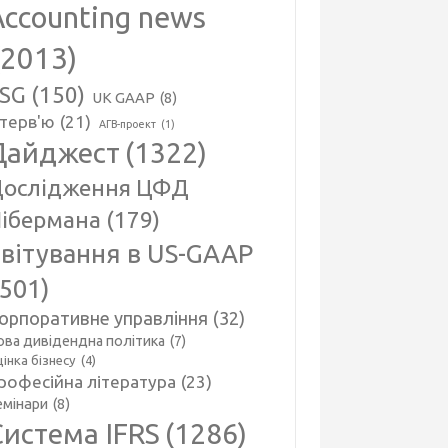
Accounting news
(2013)
SG
(150)
UK GAAP
(8)
нтерв'ю
(21)
АГВ-проект
(1)
Дайджест
(1322)
ослідження ЦФД
ібермана
(179)
вітування в US-GAAP
(501)
орпоративне управління
(32)
ова дивідендна політика
(7)
інка бізнесу
(4)
рофесійна література
(23)
емінари
(8)
Система IFRS
(1286)