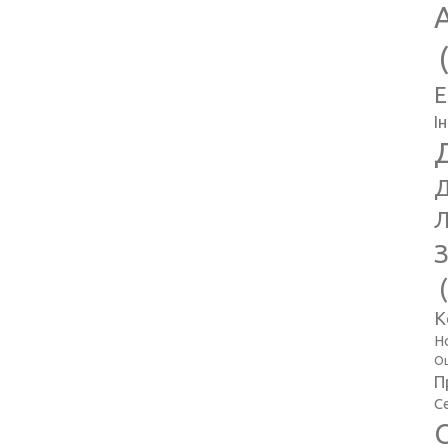
E
І
Д
Л
З
К
Н
Оц
П
С