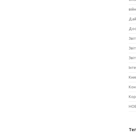
вій
Дай
Дос
Звіт
Зві
Зві
Інт
Кни
Кон
Кор
НО
Те