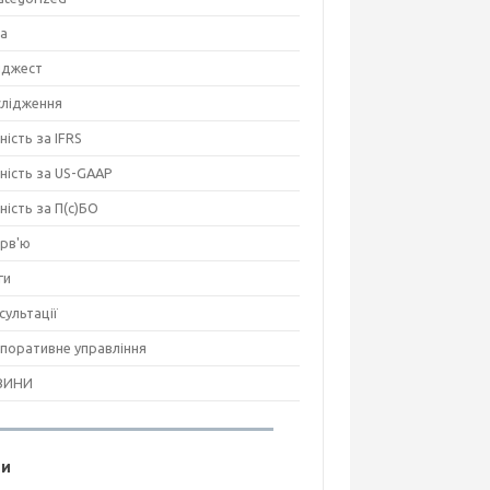
на
джест
лідження
ність за IFRS
тність за US-GAAP
тність за П(с)БО
ерв'ю
ги
сультації
поративне управління
ВИНИ
ги