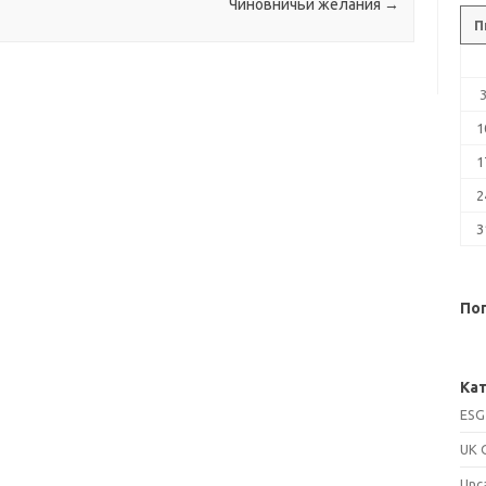
Чиновничьи желания
→
П
1
1
2
3
Поп
Кат
ESG
UK 
Unc