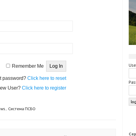
Use
Remember Me
t password?
Click here to reset
Pas
ew User?
Click here to register
ews
,
Система ПСБО
Сер