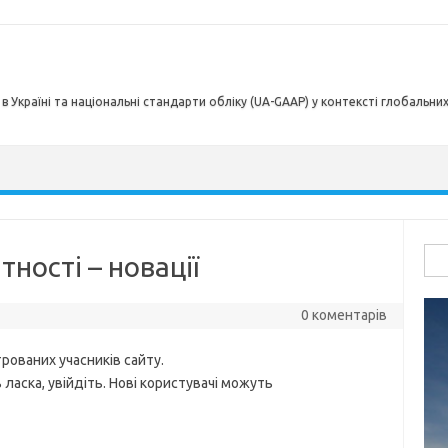
в Україні та національні стандарти обліку (UA-GAAP) у контексті глобальни
Пош
ності – новації
0 коментарів
рованих учасників сайту.
ласка, увійдіть. Нові користувачі можуть