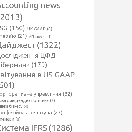
Accounting news
(2013)
SG
(150)
UK GAAP
(8)
нтерв'ю
(21)
АГВ-проект
(1)
Дайджест
(1322)
ослідження ЦФД
ібермана
(179)
вітування в US-GAAP
(501)
орпоративне управління
(32)
ова дивідендна політика
(7)
інка бізнесу
(4)
рофесійна література
(23)
емінари
(8)
Система IFRS
(1286)