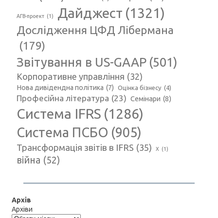
Дайджест
(1321)
АГВ-проект
(1)
Дослідження ЦФД Лібермана
(179)
Звітування в US-GAAP
(501)
Корпоративне управління
(32)
Нова дивідендна політика
(7)
Оцінка бізнесу
(4)
Професійна література
(23)
Семінари
(8)
Система IFRS
(1286)
Система ПСБО
(905)
Трансформація звітів в IFRS
(35)
Х
(1)
війна
(52)
Архів
Архіви