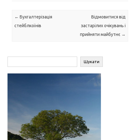
Навігація по запису
←
Бухгалтерізація
Відмовитися від
стейблкоїнів
застарілих очікувань і
прийняти майбутнє
→
Пошук
Шукати