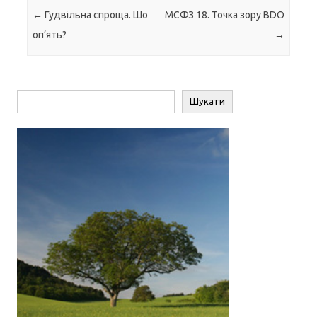
Навігація по запису
←
Гудвільна спроща. Шо
МСФЗ 18. Точка зору BDO
оп’ять?
→
Пошук
Шукати