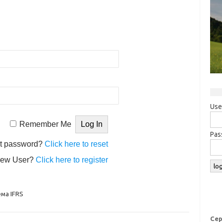
Use
Remember Me
Pas
t password?
Click here to reset
ew User?
Click here to register
ма IFRS
Сер