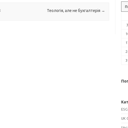
П
8
Теологія, але не бухгалтерія
→
1
1
2
3
Поп
Кат
ESG
UK 
Unc