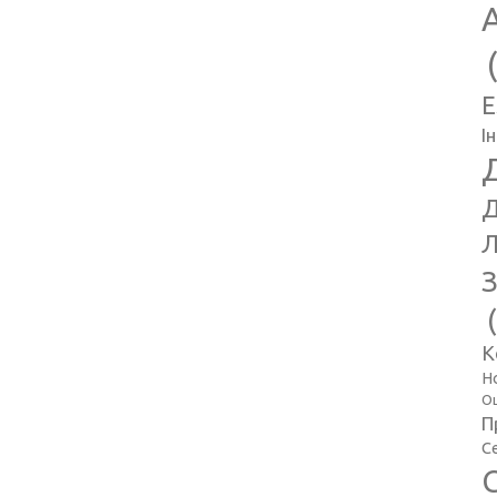
E
І
Д
Л
З
К
Н
Оц
П
С