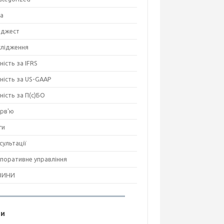
на
джест
лідження
ність за IFRS
тність за US-GAAP
тність за П(с)БО
ерв'ю
ги
сультації
поративне управління
ВИНИ
ги