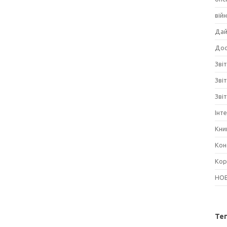
вій
Дай
Дос
Звіт
Зві
Зві
Інт
Кни
Кон
Кор
НО
Те