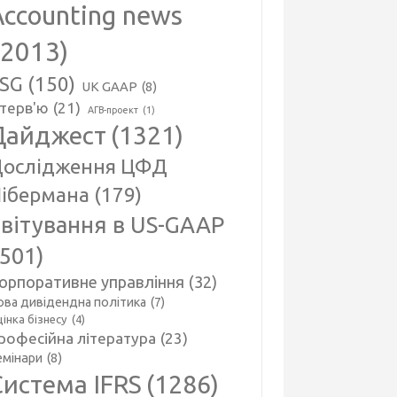
Accounting news
(2013)
SG
(150)
UK GAAP
(8)
нтерв'ю
(21)
АГВ-проект
(1)
Дайджест
(1321)
ослідження ЦФД
ібермана
(179)
вітування в US-GAAP
(501)
орпоративне управління
(32)
ова дивідендна політика
(7)
інка бізнесу
(4)
рофесійна література
(23)
емінари
(8)
Система IFRS
(1286)