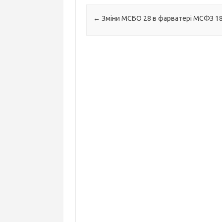
Навігація по запису
←
Зміни МСБО 28 в фарватері МСФЗ 1