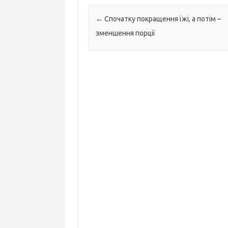
Навігація по запису
←
Спочатку покращення їжі, а потім –
зменшення порції