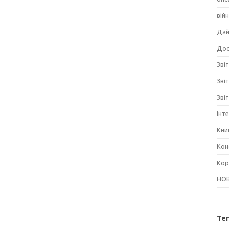
вій
Дай
Дос
Звіт
Зві
Зві
Інт
Кни
Кон
Кор
НО
Те