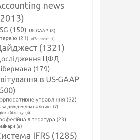
Accounting news
(2013)
SG
(150)
UK GAAP
(8)
нтерв'ю
(21)
АГВ-проект
(1)
Дайджест
(1321)
ослідження ЦФД
ібермана
(179)
вітування в US-GAAP
(500)
орпоративне управління
(32)
ова дивідендна політика
(7)
інка бізнесу
(4)
рофесійна література
(23)
емінари
(8)
Система IFRS
(1285)