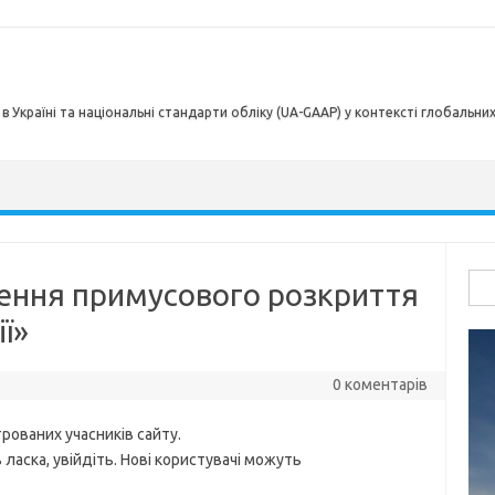
в Україні та національні стандарти обліку (UA-GAAP) у контексті глобальни
Пош
нення примусового розкриття
ї»
0 коментарів
рованих учасників сайту.
ласка, увійдіть. Нові користувачі можуть