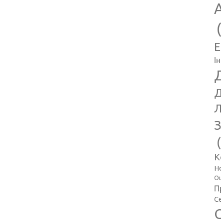
E
І
Д
Л
З
К
Н
Оц
П
С