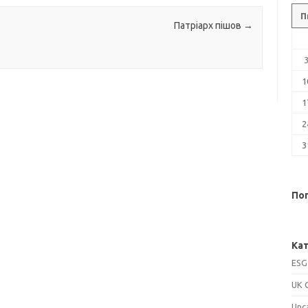
П
Патріарх пішов
→
1
1
2
3
Поп
Кат
ESG
UK 
Unc