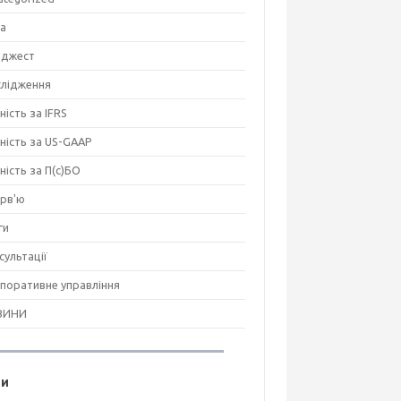
на
джест
лідження
ність за IFRS
тність за US-GAAP
тність за П(с)БО
ерв'ю
ги
сультації
поративне управління
ВИНИ
ги