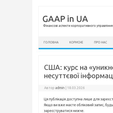
GAAP in UA
Фінансові аспекти корпоративного управління 
Перейти до контенту
ГОЛОВНА
КОРИСНЕ
ПРО НАС
США: курс на «уник
несуттєвої інформаці
Автор
admin
|
18.03.2026
Ця публікація доступна лише для зареєст
Якщо ви вже маєте обліковий запис, будь 
зареєструватися нижче.