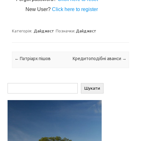
New User?
Click here to register
Категорія:
Дайджест
Позначки:
Дайджест
Навігація по запису
←
Патріарх пішов
Кредитоподібні аванси
→
Пошук
Шукати