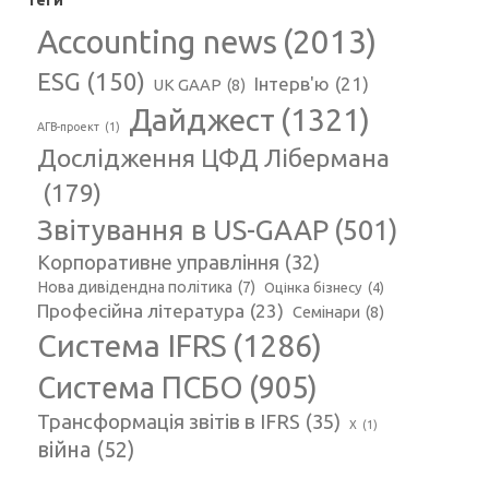
Теги
Accounting news
(2013)
ESG
(150)
Інтерв'ю
(21)
UK GAAP
(8)
Дайджест
(1321)
АГВ-проект
(1)
Дослідження ЦФД Лібермана
(179)
Звітування в US-GAAP
(501)
Корпоративне управління
(32)
Нова дивідендна політика
(7)
Оцінка бізнесу
(4)
Професійна література
(23)
Семінари
(8)
Система IFRS
(1286)
Система ПСБО
(905)
Трансформація звітів в IFRS
(35)
Х
(1)
війна
(52)