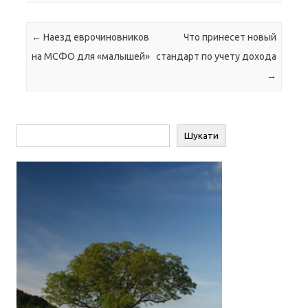
Навігація по запису
←
Наезд еврочиновников
Что принесет новый
на МСФО для «малышей»
стандарт по учету дохода
→
Пошук
Шукати