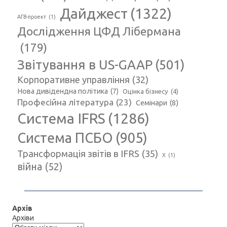
Дайджест
(1322)
АГВ-проект
(1)
Дослідження ЦФД Лібермана
(179)
Звітування в US-GAAP
(501)
Корпоративне управління
(32)
Нова дивідендна політика
(7)
Оцінка бізнесу
(4)
Професійна література
(23)
Семінари
(8)
Система IFRS
(1286)
Система ПСБО
(905)
Трансформація звітів в IFRS
(35)
Х
(1)
війна
(52)
Архів
Архіви