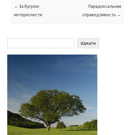
Навігація по запису
←
За бугром:
Парадоксальная
интересности
справедливость
→
Пошук
Шукати