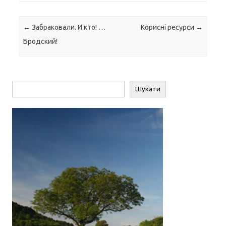
Навігація по запису
←
Забраковали. И кто! …
Корисні ресурси
→
Бродский!
Пошук
Шукати