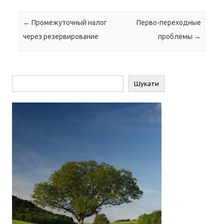
Навігація по запису
←
Промежуточный налог
Перво-переходные
через резервирование
проблемы
→
Пошук
Шукати