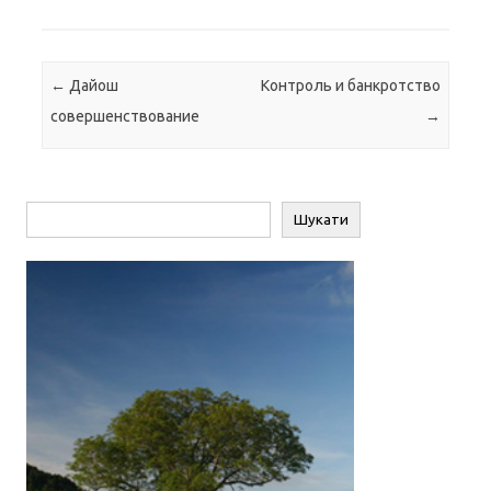
Навігація по запису
←
Дайош
Контроль и банкротство
совершенствование
→
Пошук
Шукати