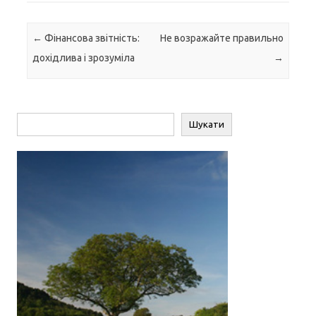
Навігація по запису
←
Фінансова звітність:
Не возражайте правильно
дохідлива і зрозуміла
→
Пошук
Шукати