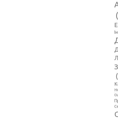
E
І
Д
Л
З
К
Н
Оц
П
С