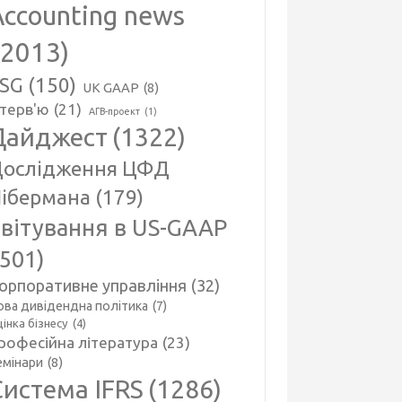
Accounting news
(2013)
SG
(150)
UK GAAP
(8)
нтерв'ю
(21)
АГВ-проект
(1)
Дайджест
(1322)
ослідження ЦФД
ібермана
(179)
вітування в US-GAAP
(501)
орпоративне управління
(32)
ова дивідендна політика
(7)
інка бізнесу
(4)
рофесійна література
(23)
емінари
(8)
Система IFRS
(1286)