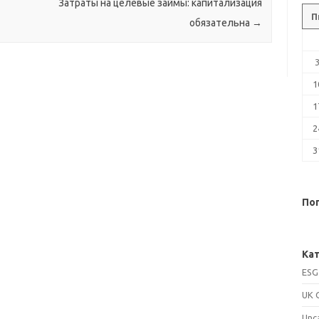
Затраты на целевые займы: капитализация
П
обязательна
→
1
1
2
3
Поп
Кат
ESG
UK 
Unc