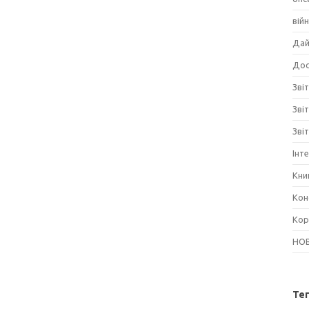
вій
Дай
Дос
Звіт
Зві
Зві
Інт
Кни
Кон
Кор
НО
Те