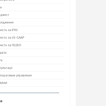
на
джест
лідження
ність за IFRS
тність за US-GAAP
тність за П(с)БО
ерв'ю
ги
сультації
поративне управління
ВИНИ
ги