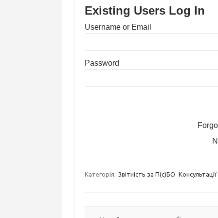
Existing Users Log In
Username or Email
Password
Forgo
N
Категорія:
Звітність за П(с)БО
Консультації