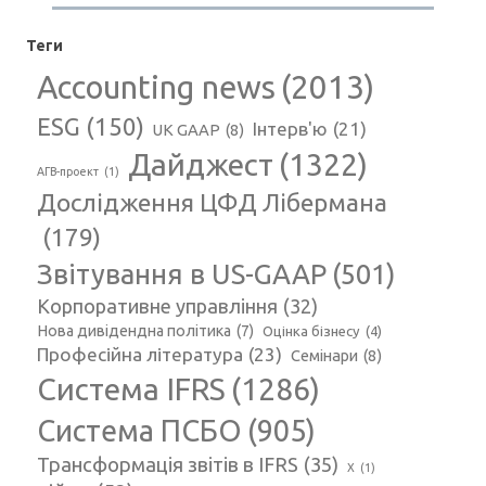
Теги
Accounting news
(2013)
ESG
(150)
Інтерв'ю
(21)
UK GAAP
(8)
Дайджест
(1322)
АГВ-проект
(1)
Дослідження ЦФД Лібермана
(179)
Звітування в US-GAAP
(501)
Корпоративне управління
(32)
Нова дивідендна політика
(7)
Оцінка бізнесу
(4)
Професійна література
(23)
Семінари
(8)
Система IFRS
(1286)
Система ПСБО
(905)
Трансформація звітів в IFRS
(35)
Х
(1)