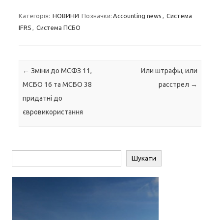
Категорія:
НОВИНИ
Позначки:
Accounting news
,
Система
IFRS
,
Система ПСБО
Навігація по запису
←
Зміни до МСФЗ 11,
Или штрафы, или
МСБО 16 та МСБО 38
расстрел
→
придатні до
євровикористання
Пошук
Шукати